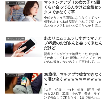
逆の方が良かったかもな 普段着にジャケ
マッチングアプリの女の子と5回
マッチングアプリ
ットを羽織る方がそれっぽくなる
くらい会ってるんやけど全然セッ
クスできなくて草
全然そういう雰囲気にならなくてずっと
相手のおもんねえ話聞かされてて草 ちゃ
んとセックスしたいと伝えたんか？ 直接
言うんか？セックスしていい？って 言わ
なきゃ伝わらんやろ Tinderにしないお前
が悪い 実際自分の話聞いて欲しい時だけ
あまりにムラムラしすぎてマチア
マッチングアプリ
呼ぶ男っておるらしいな セックスするの
プ45歳のおばさんと会って来たん
もトークの流れってもんがあるんやで
だけど
賢者タイムがガチで地獄だった 金は向こ
うが出してくれた 普通にマチアプで「若
いのに彼女いないの？」て言われて、そ
っから会う流れになった そもそもマチア
プで45歳にいいねすな まあでもホテル代
も向こうが負担してくれたからそこはよ
36歳僕、マチアプで彼女できなく
マッチングアプリ
しか… 君は何歳なん？ 27
て咽び泣くｗｗｗｗｗｗｗｗｗｗ
ｗ
1人目 40歳 中の上 細身 1回目で終
わる 2人目 32歳 中の下 普通 ライ
ンで告白してOKもらうも1日で振られ
る エッチ後ブロックさる 助けて 36って
もう彼女とか言ってられない はよ結婚せ