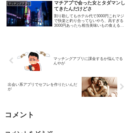
ーよ エッチ後ブロックとかいう良心の塊
マチアプで会った女とタダマンし
マッチングアプリ
みたいな行為 えっちできたならいいじゃ
てきたんだけどさ
ん
割り勘してもホテル代で3000円これマジ
で快楽と釣り合ってないやろ、高すぎる
3000円あったら相当美味いもの食えるん
だが 気持ちよかった？ マンコキツかった
な 気持ちよかったわ ふむ？つまりイッチ
はSEXするくらいなら焼肉食いたいって
ことかい？
マッチングアプリに課金するか悩んでる
んやが
出会い系アプリでセフレを作りたいんだ
が
コメント