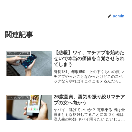
admin
関連記事
【悲報】ワイ、マチアプを始めた
マッチングアプリ
せいで本当の価値を自覚させられ
てしまう
身長181、年収650、上の下くらいの顔 マ
チアプやったことなかったけどこのスペ
ックならやればそこそこモテるんだろう
なって思ってた お母さんに男前って言わ
れてたし 始めてみたら全然あかん もしか
してワイの顔はかっこ悪いんじゃない
26歳童貞、勇気を振り絞りマチア
マッチングアプリ
か？😭他のプラス要素が霞むほど😭
プの女へ向かう…
ヤバイ、逃げていいか？ 電車乗る 男は全
員まともな格好してることに気づく 俺は
浪人生の格好 ヤバイ帰りたい だいじょぶ
だいじょぶ スーツで行け それな ズボン
はスーツだよ 上は浪人生 あー、やるなら