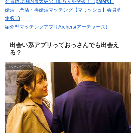
会員数は国内最大級の180万人を突破！【paters】
婚活・恋活・再婚活マッチング【マリッシュ】会員募
集/R18
紹介型マッチングアプリArchers(アーチャーズ)
マッチングアプリの写真なら【オトフィー】
★イククル無料登録（18禁）
出会い系アプリっておっさんでも出会え
る？
マッチングアプリ