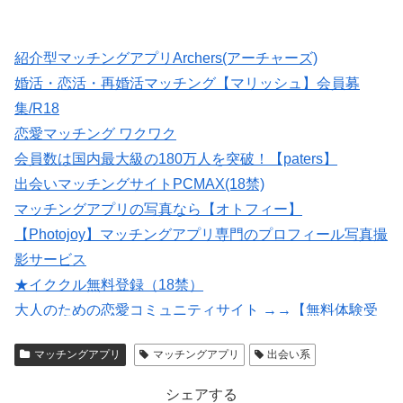
紹介型マッチングアプリArchers(アーチャーズ)
婚活・恋活・再婚活マッチング【マリッシュ】会員募
集/R18
恋愛マッチング ワクワク
会員数は国内最大級の180万人を突破！【paters】
出会いマッチングサイトPCMAX(18禁)
マッチングアプリの写真なら【オトフィー】
【Photojoy】マッチングアプリ専門のプロフィール写真撮
影サービス
★イククル無料登録（18禁）
大人のための恋愛コミュニティサイト →→【無料体験受
付中】←←
マッチングアプリ
マッチングアプリ
出会い系
いいねがもらえる写真を撮影【マッチングフォト】
シェアする