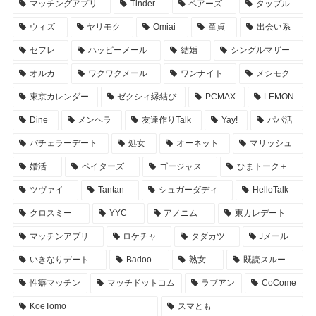
マッチングアプリ
Tinder
ペアーズ
タップル
ウィズ
ヤリモク
Omiai
童貞
出会い系
セフレ
ハッピーメール
結婚
シングルマザー
オルカ
ワクワクメール
ワンナイト
メシモク
東京カレンダー
ゼクシィ縁結び
PCMAX
LEMON
Dine
メンヘラ
友達作りTalk
Yay!
パパ活
バチェラーデート
処女
オーネット
マリッシュ
婚活
ペイターズ
ゴージャス
ひまトーク＋
ツヴァイ
Tantan
シュガーダディ
HelloTalk
クロスミー
YYC
アノニム
東カレデート
マッチンアプリ
ロケチャ
タダカツ
Jメール
いきなりデート
Badoo
熟女
既読スルー
性癖マッチン
マッチドットコム
ラブアン
CoCome
KoeTomo
スマとも