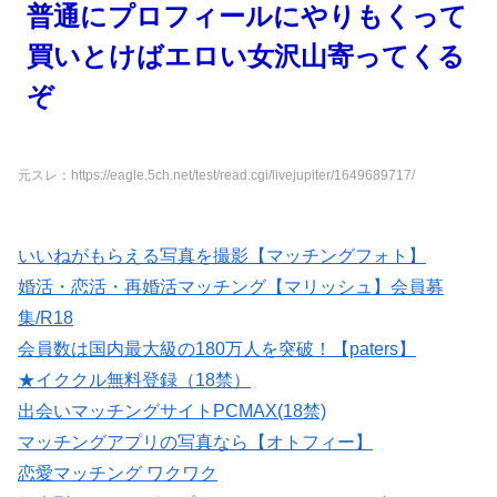
普通にプロフィールにやりもくって
買いとけばエロい女沢山寄ってくる
ぞ
元スレ：https://eagle.5ch.net/test/read.cgi/livejupiter/1649689717/
いいねがもらえる写真を撮影【マッチングフォト】
婚活・恋活・再婚活マッチング【マリッシュ】会員募
集/R18
会員数は国内最大級の180万人を突破！【paters】
★イククル無料登録（18禁）
出会いマッチングサイトPCMAX(18禁)
マッチングアプリの写真なら【オトフィー】
恋愛マッチング ワクワク