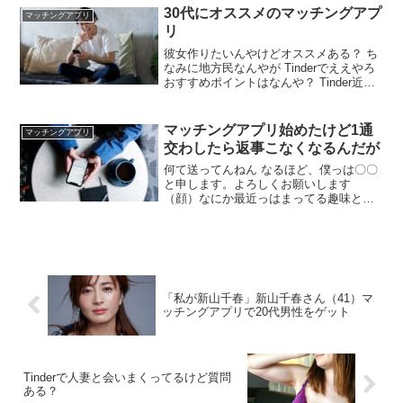
下旬ならOKなのかすらもわからん しゃ
30代にオススメのマッチングアプ
マッチングアプリ
ーない忙しいんや
リ
彼女作りたいんやけどオススメある？ ち
なみに地方民なんやが Tinderでええやろ
おすすめポイントはなんや？ Tinder近く
で検索できるし会える確率高かった今で
もLINE友やし 年齢層どうなん？ 自分が
絞らんかったら10代から60代おる 普通に
マッチングアプリ始めたけど1通
マッチングアプリ
PEARSやっとけ ペアーズのことか？
交わしたら返事こなくなるんだが
何て送ってんねん なるほど、僕っは〇〇
と申します。よろしくお願いします
（顔）なにか最近っはまってる趣味とか
ありますか？ これ送ったら返ってこない
わ かなり具体的に容姿誉めて、一緒にご
飯とか飲み行ける人探してるって目的を
伝えて、その下に空いてる日程入れて送
ればやり取りダルくてすぐ良い感じの男
と会いたい子は食いつく。
「私が新山千春」新山千春さん（41）マ
ッチングアプリで20代男性をゲット
Tinderで人妻と会いまくってるけど質問
ある？