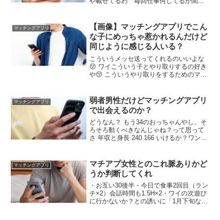
や載せてるわ 毎回仕事何してるか聞か
れたら終わりや 顔だよ顔 年収なんてちょ
っと下駄履けるだけや 他撮り写真のせて
相手に趣味嗜好話題共通点合わせろ 男の
【画像】マッチングアプリでこん
マッチングアプリ
自撮りはウケ悪いぞ 恥を忍んで撮っても
な子にめっちゃ惹かれるんだけど
らえ。ワイも他撮りしたらマッチング率
同じように感じる人いる？
上がったし
こういうメッセ送ってくれるのいいよな
😚 ワイこういう子とやり取りするの好き
や😚 こういうやり取りをするためのマッ
チングアプリやねん カフェ巡りはアレや
がちゃんと受け答えできる子は珍しいし
最高やな せやろ？こういうのがいいんだ
弱者男性だけどマッチングアプリ
マッチングアプリ
よな 質問してくれる女の人はええやん
で出会えるのか？
どうなん？ もう34のおっちゃんやし、そ
ろそろ動くべきなんじゃね？って思って
さ 年収と身長 240 166 いけるか？ワンチ
ャン 出会えるよ けどその年なら結婚を視
野に入れた付き合いがほぼだろうし年収
大事だよ おー 出会えるのはいいな！やろ
マチアプ女性とのこれ脈ありかど
マッチングアプリ
うかな 基本はtinderがいい
うか判断してくれ
・お互い30後半・今日で食事2回目（ラン
チ×2）会話時間も1.5H×2・ワイの次遊び
に行かないか？との誘いに「1月下旬なら
OK」←遠すぎない？・始終敬語 ワイに
はこれがお断りモードなのか、本当に1月