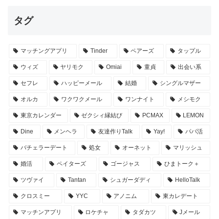
タグ
マッチングアプリ
Tinder
ペアーズ
タップル
ウィズ
ヤリモク
Omiai
童貞
出会い系
セフレ
ハッピーメール
結婚
シングルマザー
オルカ
ワクワクメール
ワンナイト
メシモク
東京カレンダー
ゼクシィ縁結び
PCMAX
LEMON
Dine
メンヘラ
友達作りTalk
Yay!
パパ活
バチェラーデート
処女
オーネット
マリッシュ
婚活
ペイターズ
ゴージャス
ひまトーク＋
ツヴァイ
Tantan
シュガーダディ
HelloTalk
クロスミー
YYC
アノニム
東カレデート
マッチンアプリ
ロケチャ
タダカツ
Jメール