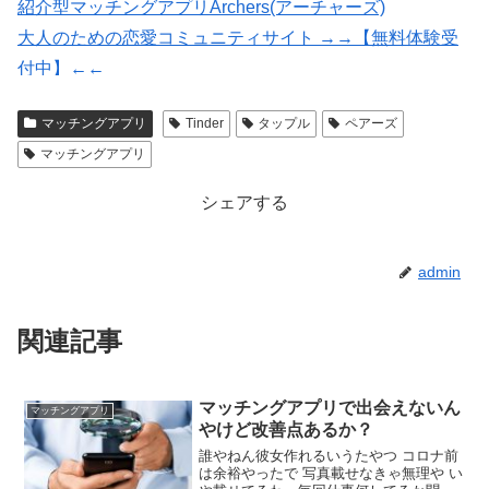
紹介型マッチングアプリArchers(アーチャーズ)
大人のための恋愛コミュニティサイト →→【無料体験受
付中】←←
【Photojoy】マッチングアプリ専門のプロフィール写真撮
マッチングアプリ
Tinder
タップル
ペアーズ
影サービス
マッチングアプリ
シェアする
admin
関連記事
マッチングアプリで出会えないん
マッチングアプリ
やけど改善点あるか？
誰やねん彼女作れるいうたやつ コロナ前
は余裕やったで 写真載せなきゃ無理や い