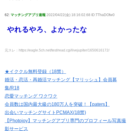
62:
マッチングアプリ速報
2022/04/22(金) 18:16:02.68 ID:TThaDOfw0
やれるやろ、よかったな
元スレ：https://eagle.5ch.net/test/read.cgi/livejupiter/1650616172/
★イククル無料登録（18禁）
婚活・恋活・再婚活マッチング【マリッシュ】会員募
集/R18
恋愛マッチング ワクワク
会員数は国内最大級の180万人を突破！【paters】
出会いマッチングサイトPCMAX(18禁)
【Photojoy】マッチングアプリ専門のプロフィール写真撮
影サービス