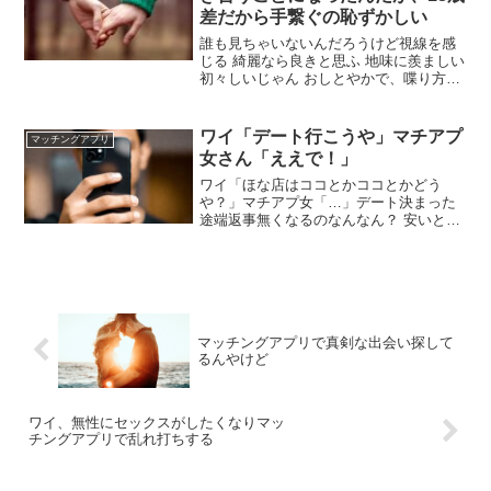
っとやりとりしたらええわ
差だから手繋ぐの恥ずかしい
誰も見ちゃいないんだろうけど視線を感
じる 綺麗なら良きと思ふ 地味に羨ましい
初々しいじゃん おしとやかで、喋り方が
ちょっとおばさんっぽさはあるよ そうか
しら？とか普通に使うしな 食べながら
「うん、うーん♪ふんふん♪」とか独り言
ワイ「デート行こうや」マチアプ
マッチングアプリ
多いし 向こうも結婚なんて考えてないだ
女さん「ええで！」
ろ
ワイ「ほな店はココとかココとかどう
や？」マチアプ女「…」デート決まった
途端返事無くなるのなんなん？ 安いとこ
やったんやな チェーン店ではないで普通
や 普通やからやな高級やないと 無言は肯
定や👍 連絡来ない? 勝手に決めて進めよ
うとして見たら？
マッチングアプリで真剣な出会い探して
るんやけど
ワイ、無性にセックスがしたくなりマッ
チングアプリで乱れ打ちする