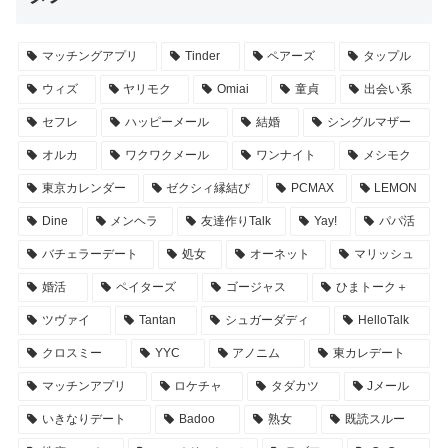
マッチングアプリ
Tinder
ペアーズ
タップル
ウィズ
ヤリモク
Omiai
童貞
出会い系
セフレ
ハッピーメール
結婚
シングルマザー
オルカ
ワクワクメール
ワンナイト
メシモク
東京カレンダー
ゼクシィ縁結び
PCMAX
LEMON
Dine
メンヘラ
友達作りTalk
Yay!
パパ活
バチェラーデート
処女
オーネット
マリッシュ
婚活
ペイターズ
ゴージャス
ひまトーク＋
ツヴァイ
Tantan
シュガーダディ
HelloTalk
クロスミー
YYC
アノニム
東カレデート
マッチンアプリ
ロケチャ
タダカツ
Jメール
いきなりデート
Badoo
熟女
既読スルー