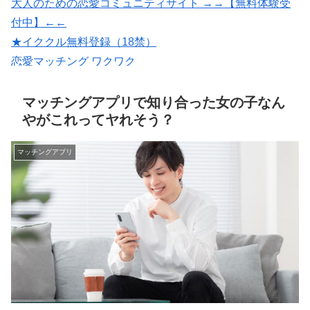
大人のための恋愛コミュニティサイト →→【無料体験受
付中】←←
★イククル無料登録（18禁）
恋愛マッチング ワクワク
婚活・恋活・再婚活マッチング【マリッシュ】会員募
集/R18
マッチングアプリで知り合った女の子なん
やがこれってヤれそう？
マッチングアプリ