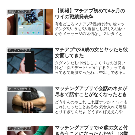
った？ 人目は微妙2人目はぼちぼち 悪く
無いくらい
【朗報】マチアプ初めて4ヶ月の
マッチングアプリ
ワイの戦績発表🥳
有名どころマチアプ3個掛け持ち 総マッ
チング6人 うち3人返信なし残り3人途中
からメッセージの返信なし スレタイとの
落差草 ようやっとる つまり 女ってガチ
で勝ち組よな 男からメッセージバンバン
来るんやろ？ しかも無料やから適当にや
マチアプで39歳の女とヤッたら彼
マッチングアプリ
ってるだけやしな
女面してきた…
タダマンだし中出ししまくりなのは良い
けど「次のデートいつにする？」って送
ってきて鳥肌立ったわ… 中出しできるな
らデートくらいしたれ 平日の夜にやる為
だけに会うなら良いけど休日潰してまで
会う気無いわ そもそもマチアプの相手だ
マッチングアプリで会話のネタが
マッチングアプリ
から都合悪くなったらブロックすりゃ完
尽きて話すことがなくなったとき
全に縁切れる
どうすんのやこれ これ脈ナシか？ ワイも
これになったことあるわ 気合入れて連絡
とりすぎなんだよ どうすればええんや？
質問ばかりになるんや 疲れた 通話しよう
ってええやろ 割と会う前に通話したいっ
て女は多いで 毎日やりとりする必要ない
マッチングアプリで52歳の女と付
マッチングアプリ
やろ アポだけとったら数日おいてちょろ
き合うことになったんだが、18歳