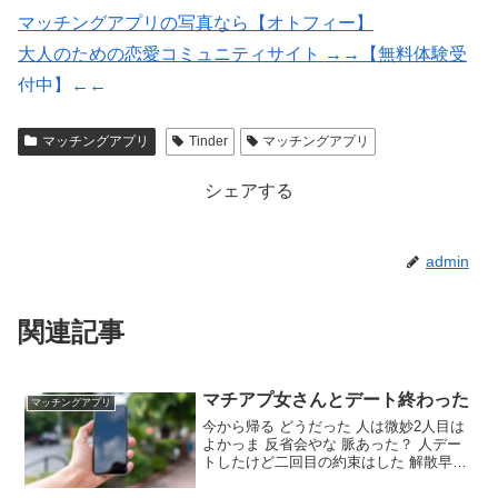
マッチングアプリの写真なら【オトフィー】
大人のための恋愛コミュニティサイト →→【無料体験受
付中】←←
紹介型マッチングアプリArchers(アーチャーズ)
マッチングアプリ
Tinder
マッチングアプリ
いいねがもらえる写真を撮影【マッチングフォト】
シェアする
admin
関連記事
マチアプ女さんとデート終わった
マッチングアプリ
今から帰る どうだった 人は微妙2人目は
よかっま 反省会やな 脈あった？ 人デー
トしたけど二回目の約束はした 解散早く
ね？ 初デートやし1時間程度でしょ みん
な興味津々で草 ビジュアルどんな感じだ