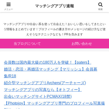
マッチングアプリ速報
マッチングアプリ速報
メニュー
検索
マッチングアプリや出会い系を使って出会えた！おいしい思いをしてきたとい
う情報をまとめています！プロフィールの書き方やメッセージの続け方など使
えそうなテクニックなども！PRを含みます
当ブログについて
お問い合わせ
会員数は国内最大級の180万人を突破！【paters】
婚活・恋活・再婚活マッチング【マリッシュ】会員募
集/R18
紹介型マッチングアプリArchers(アーチャーズ)
マッチングアプリの写真なら【オトフィー】
出会いマッチングサイトPCMAX(18禁)
【Photojoy】マッチングアプリ専門のプロフィール写真撮