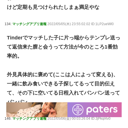
けど定期も見つけられたしまぁ満足やな
134:
マッチングアプリ速報
2022/05/05(木) 23:55:02.02 ID:1LP2ueWl0
Tinderでマッチした子に片っ端からテンプレ送っ
て返信来た膣と会うって方法が今のところ1番効
率的。
外見具体的に褒めて(ここは人によって変える)、
一緒に飲み食いできる子探してるって目的伝え
て、その下に空いてる日程入れてバンバン送って
パンパン。
146:
マッチングアプリ速報
2022/05/06(金) 00:03:26.04 ID:JjPkql4v0