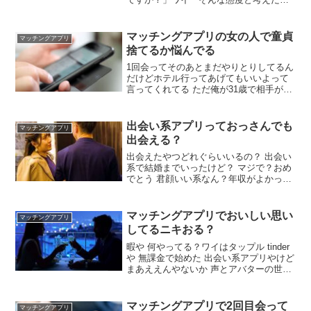
ら離婚されるんだよw」マチアプ女「は
ぁ？プロフィールちゃんと見ましたよ
ね？失礼じゃないですか？」ワイ「あな
マッチングアプリの女の人で童貞
マッチングアプリ
たの態度が特に」その後ぎゃーぎゃー暴
捨てるか悩んでる
言言うから通報したらＢＡＮされとった
何なんや…
1回会ってそのあとまだやりとりしてるん
だけどホテル行ってあげてもいいよって
言ってくれてる ただ俺が31歳で相手が46
歳なんだよね 妥協して筆下ろしお願いす
るべきかな？ 結婚する気があるなら さす
がに結婚は厳しい ソープのほうが絶対楽
出会い系アプリっておっさんでも
マッチングアプリ
しい 何事も経験
出会える？
出会えたやつどれぐらいいるの？ 出会い
系で結婚までいったけど？ マジで？おめ
でとう 君顔いい系なん？年収がよかった
とか？ 顔は童顔って100人中100人言われ
るだけでイケメンではない 俺がべた惚れ
して結婚してくれレベルで好きになって
マッチングアプリでおいしい思い
マッチングアプリ
た アプリしてたら女に不自由することは
してるニキおる？
無いな 最初は性欲殺してドライブまでこ
ぎ着ける
暇や 何やってる？ワイはタップル tinder
や 無課金で始めた 出会い系アプリやけど
まあええんやないか 声とアバターの世界
やから釣りやすいで 相手の顔？しらん は
ぇ～そんなんあるんか 通話してから会う
みたいな？ 普通の配信アプリなんやが 4
マッチングアプリで2回目会って
マッチングアプリ