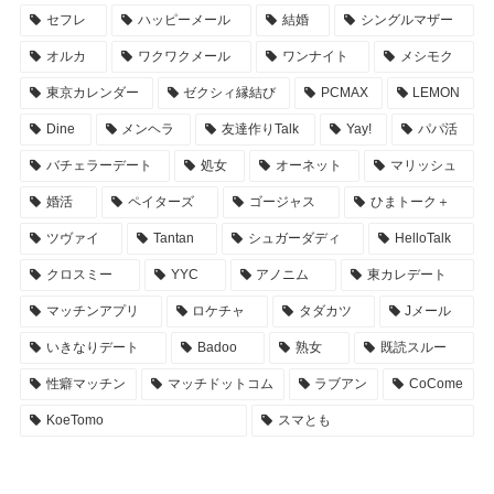
セフレ
ハッピーメール
結婚
シングルマザー
オルカ
ワクワクメール
ワンナイト
メシモク
東京カレンダー
ゼクシィ縁結び
PCMAX
LEMON
Dine
メンヘラ
友達作りTalk
Yay!
パパ活
バチェラーデート
処女
オーネット
マリッシュ
婚活
ペイターズ
ゴージャス
ひまトーク＋
ツヴァイ
Tantan
シュガーダディ
HelloTalk
クロスミー
YYC
アノニム
東カレデート
マッチンアプリ
ロケチャ
タダカツ
Jメール
いきなりデート
Badoo
熟女
既読スルー
性癖マッチン
マッチドットコム
ラブアン
CoCome
KoeTomo
スマとも