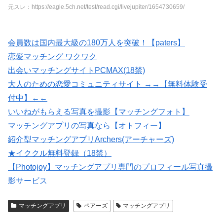
元スレ：https://eagle.5ch.net/test/read.cgi/livejupiter/1654730659/
会員数は国内最大級の180万人を突破！【paters】
恋愛マッチング ワクワク
出会いマッチングサイトPCMAX(18禁)
大人のための恋愛コミュニティサイト →→【無料体験受
付中】←←
いいねがもらえる写真を撮影【マッチングフォト】
マッチングアプリの写真なら【オトフィー】
紹介型マッチングアプリArchers(アーチャーズ)
★イククル無料登録（18禁）
【Photojoy】マッチングアプリ専門のプロフィール写真撮
影サービス
婚活・恋活・再婚活マッチング【マリッシュ】会員募
マッチングアプリ
ペアーズ
マッチングアプリ
集/R18