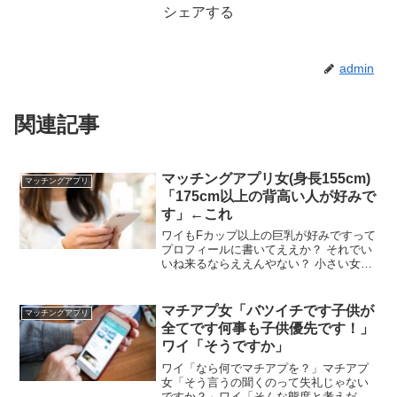
シェアする
admin
関連記事
マッチングアプリ女(身長155cm)
マッチングアプリ
「175cm以上の背高い人が好みで
す」←これ
ワイもFカップ以上の巨乳が好みですって
プロフィールに書いてええか？ それでい
いね来るならええんやない？ 小さい女ほ
ど大きいのを求めるのは生物学的にそう
や その点女って身長低くても高くてもえ
っちやからええよな ええぞ ワイの場合そ
マチアプ女「バツイチです子供が
マッチングアプリ
れでガチでわらわらFカップ美女がよって
全てです何事も子供優先です！」
きたからな
ワイ「そうですか」
ワイ「なら何でマチアプを？」マチアプ
女「そう言うの聞くのって失礼じゃない
ですか？」ワイ「そんな態度と考えだか