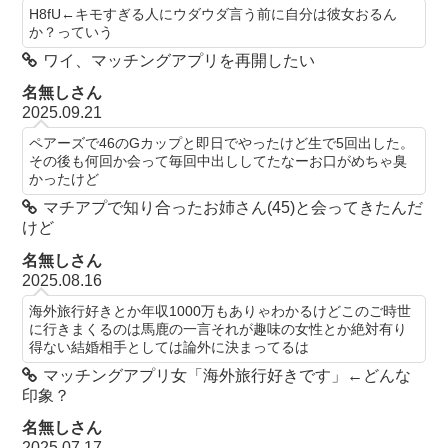
H8fU←キモすぎる人にウダウダ言う前に自分は彼女おるん
か？っていう
ワイ、マッチングアプリを再開したい
名無しさん
2025.09.21
ペアーズで46のGカップと即日でやったけど生で5回出した。
その後も何回か会って毎回中出ししてたなーお口がめちゃ臭
かったけど
マチアプで知り合ったお姉さん(45)と会ってきたんだ
けど
名無しさん
2025.08.16
海外旅行好きとか年収1000万もありゃわかるけどこのご時世
に行きまくるのは馬鹿の一言それが趣味の女性とか絶対有り
得ない結婚相手としては論外に決まってるは
マッチングアプリ女「海外旅行好きです」←どんな
印象？
名無しさん
2025.07.17