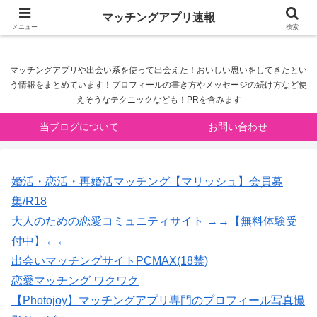
マッチングアプリ速報
マッチングアプリ速報
メニュー
検索
マッチングアプリや出会い系を使って出会えた！おいしい思いをしてきたとい
う情報をまとめています！プロフィールの書き方やメッセージの続け方など使
えそうなテクニックなども！PRを含みます
当ブログについて
お問い合わせ
婚活・恋活・再婚活マッチング【マリッシュ】会員募
集/R18
大人のための恋愛コミュニティサイト →→【無料体験受
付中】←←
出会いマッチングサイトPCMAX(18禁)
恋愛マッチング ワクワク
【Photojoy】マッチングアプリ専門のプロフィール写真撮