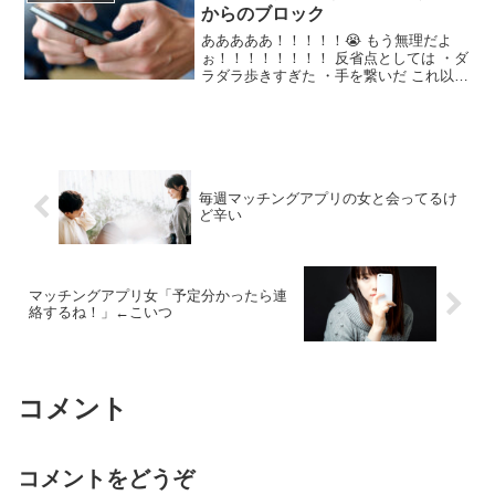
人までコラボできる そこで仲良くなって
からのブロック
付き合うとかあるぞ普通に
あああああ！！！！！😭 もう無理だよ
ぉ！！！！！！！！ 反省点としては ・ダ
ラダラ歩きすぎた ・手を繋いだ これ以外
だったらニ回目合うなよぉ！！ なんさ
い？ おれ３９ あいて３５ もうね、崖の
下ですよ 付き合う前に手を繋ぐ..？
毎週マッチングアプリの女と会ってるけ
ど辛い
マッチングアプリ女「予定分かったら連
絡するね！」←こいつ
コメント
コメントをどうぞ