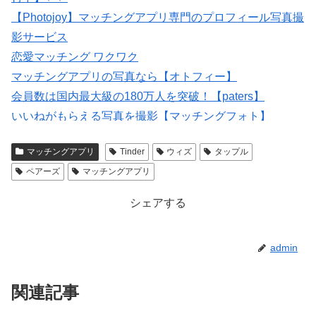
【Photojoy】マッチングアプリ専門のプロフィール写真撮
影サービス
恋愛マッチング ワクワク
マッチングアプリの写真なら【オトフィー】
会員数は国内最大級の180万人を突破！【paters】
いいねがもらえる写真を撮影【マッチングフォト】
出会いマッチングサイトPCMAX(18禁)
マッチングアプリ
Tinder
ウィズ
タップル
紹介型マッチングアプリArchers(アーチャーズ)
ペアーズ
マッチングアプリ
シェアする
admin
関連記事