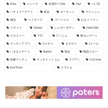
Dine
メンヘラ
友達作りTalk
Yay!
パパ活
バチェラーデート
処女
オーネット
マリッシュ
婚活
ペイターズ
ゴージャス
ひまトーク＋
ツヴァイ
Tantan
シュガーダディ
HelloTalk
クロスミー
YYC
アノニム
東カレデート
マッチンアプリ
ロケチャ
タダカツ
Jメール
いきなりデート
Badoo
熟女
既読スルー
性癖マッチン
マッチドットコム
ラブアン
CoCome
KoeTomo
スマとも