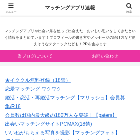
マッチングアプリ速報
マッチングアプリ速報
メニュー
検索
マッチングアプリや出会い系を使って出会えた！おいしい思いをしてきたとい
う情報をまとめています！プロフィールの書き方やメッセージの続け方など使
えそうなテクニックなども！PRを含みます
当ブログについて
お問い合わせ
★イククル無料登録（18禁）
恋愛マッチング ワクワク
婚活・恋活・再婚活マッチング【マリッシュ】会員募
集/R18
会員数は国内最大級の180万人を突破！【paters】
出会いマッチングサイトPCMAX(18禁)
いいねがもらえる写真を撮影【マッチングフォト】