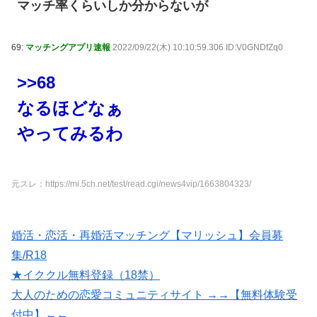
マッチ率くらいしか分からないが
69:
マッチングアプリ速報
2022/09/22(木) 10:10:59.306 ID:V0GNDfZq0
>>68
なるほどなぁ
やってみるわ
元スレ：https://mi.5ch.net/test/read.cgi/news4vip/1663804323/
婚活・恋活・再婚活マッチング【マリッシュ】会員募
集/R18
★イククル無料登録（18禁）
大人のための恋愛コミュニティサイト →→【無料体験受
付中】←←