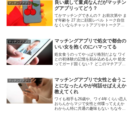
に困っとるんや🥺 その思ったことそのま
良い歳して童貞なんだがマッチン
マッチングアプリ
んま言えばええやんけ 共通点なしでも恋
グアプリってどう？
愛できる？
てかマッチングできんの？ お前次第や ま
ず年齢を 27 次に顔面レベル トーク自信
なくいならチャットアプリやトークアプ
リオススメするわ たしかにトークって大
事よね。先々月まで26童貞だったがマッ
チングアプリで彼女できて無事卒業した
マッチングアプリで処女で都合の
マッチングアプリ
わ どのアプリ使った？ ペアーズ 美人で
いい女を抱くのにハマってる
はないが俺の身の丈に合った彼女ができ
た
処女食うのってやっぱり格別だよな ワイ
との初体験の記憶を刻み込めるんや 処女
ってガード固くない？ どこのマチアプ
や？ 処女にすかれる自己紹介のおすすめ
も教えてクレメンス withかタップルやろ
イッチのスペックは？ ワイでも卒業でき
マッチングアプリで女性と会うこ
マッチングアプリ
るかな 身長175 経験人数20くらい 顔上の
とになったんやが何話せばええか
下
教えてくれ
ワイも相手も26歳や、ワイ4年くらい恋人
おらんからマジで女性と何喋ってええか
わからん特に共通の趣味もない ちな今日
の15時からカフェでお茶してくるで 4年
いなかったとしても経験あるなら何話し
たらいいか分からんってないやろ 仕事、
出身、趣味、休日の過ごし方