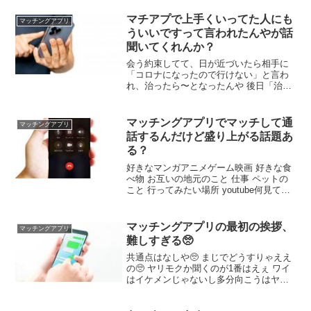
マチアプで上手くいってた人にも
マッチングアプリ
ういいですって言われたんやが話
聞いてくれんか？
会う約束してて、日が近づいたら相手に
「コロナになったので行けない」と言わ
れ、治ったら〜となったんや 後日「治っ
たから来週にでも行きましょう」と言わ
れた ワイは普通に予定埋まってたし金欠
やったから「来週忙しいし金欠やし3月と
マッチングアプリでマッチして通
マッチングアプリ
か遅いですか？」と聞いたら「もういい
話するんだけど盛り上がる話題あ
です」って切られた ワイが悪いんか？
る？
好きなマンガアニメゲーム映画 好きな食
べ物 お互いの地元のこと 仕事 ペットの
こと 行ってみたい場所 youtube何見てる
か よく眠れるコツ 今度の休み何するか
今んとここのくらいや そんだけあれば十
分やろ 十分か… あとは臨機応変にやるし
マッチングアプリの最初の挨拶、
マッチングアプリ
かないか 相手から話させるのが基本やで
難しすぎる🥺
共通点はなしや🥺 まじでどうすりゃええ
の🥺 ヤリモクか聞くのが1番はえぇ ワイ
はイケメンじゃないし多分向こうはヤリ
モクじゃないと思うで🥺 最後に質問で返
さなければあかんのやろ🥺 その質問内容