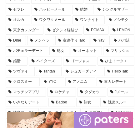
セフレ
ハッピーメール
結婚
シングルマザー
オルカ
ワクワクメール
ワンナイト
メシモク
東京カレンダー
ゼクシィ縁結び
PCMAX
LEMON
Dine
メンヘラ
友達作りTalk
Yay!
パパ活
バチェラーデート
処女
オーネット
マリッシュ
婚活
ペイターズ
ゴージャス
ひまトーク＋
ツヴァイ
Tantan
シュガーダディ
HelloTalk
クロスミー
YYC
アノニム
東カレデート
マッチンアプリ
ロケチャ
タダカツ
Jメール
いきなりデート
Badoo
熟女
既読スルー
性癖マッチン
マッチドットコム
ラブアン
CoCome
KoeTomo
スマとも