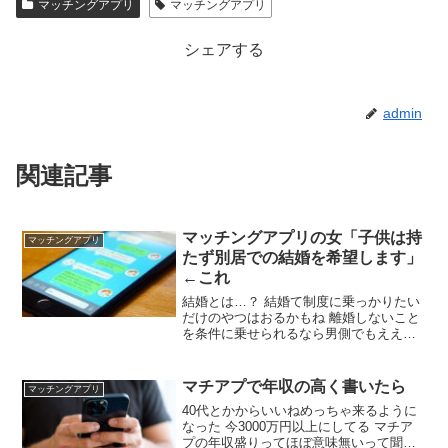
マッチングアプリ
マッチングアプリ
いいねがもらえる写真を撮影【マッチングフォト】
シェアする
admin
関連記事
マッチングアプリの女「子供は持
マッチングアプリ
たず別居での結婚を希望します」
←これ
結婚とは…？ 結婚て制度に乗っかりたい
だけのやつはおるかもね 離婚しないこと
を条件に乗せられるなら男側でもええっ
てのはおるやろね 優良物件やん 女性側の
稼ぎが多ければ意味あるやろ 上記の条件
に加えて専業主婦希望です🤗 男の家には
マチアプで年収の高く書いたら
マッチングアプリ
通って家事してくれるんか？ いうて男も
40代とかからいいねめっちゃ来るように
一緒に住みたくないってのはおる
なった 今3000万円以上にしてる マチア
プの年収盛りってほぼ意味無いって聞い