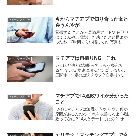
たけど めちゃくちゃある画像を結婚相談
所でとったやつにしてる なんか草 嘘つく
やつ多すぎてあてにされてない 若い女は
高すぎると敬遠するからな
今からマチアプで知り合った女と
マッチングアプリ
会うんやが
緊張する これから居酒屋デートや 何話せ
ばええんや… 電話した感じだと結構よか
ったわ、2時間くらい話してた 写真も美
人 2時間は悪手やったかもな 対面でこそ
話しないといけないのに話題がなくなる
ほんまこれ 調子乗りすぎたわ ど平日やん
マチアプは自撮りNG←これ
マッチングアプリ
ホテル行けるんか
いうほど他人に顔撮ってもらう機会あ
る？ ないね 友達に頼んだンゴ いないよ
三脚使って撮ればええやん? 自撮りでも
月50マッチはできたぞ 家族と旅行行って
記念写真撮ればちょうどええで 自分だけ
移ってるように切り取って、手とかだけ
チラッと見えるように
マチアプで14連敗ワイが分かった
マッチングアプリ
こと
ワイにマチアプは無理そうや いや、何か
原因があるんだろ それを改善しろよ 14連
敗ってなに？14人とデートしたの？ せや
会えるだけ勝ち組よ そこまで行き着けな
いやつがザラにおる やれたのに付き合え
ないのが辛い&#x1f97a ワイは彼女探して
ヤリモク！マッチングアプリで女
マッチングアプリ