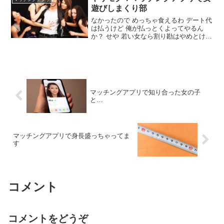
んやぞ&#x1f621;
遊びしまくり部
なかったので めっちゃ食えるわ デート代
は払うけど 俺が払っとくよってやるん
か？ せや 若い女なら割り勘はやめとけ
withが一番ヤれる いま一番入れ食いやと
思う 課金してるんか？ アプリによるんや
ない？ 無料のチャットアプリしかやって
ないけど もう半年位食いっぱぐれや 会う
までならワイでもいける
マッチングアプリで知り合った女の子
と…
マッチングアプリで身長盛っちゃってま
す
コメント
コメントをどうぞ