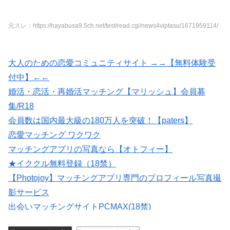
元スレ：https://hayabusa9.5ch.net/test/read.cgi/news4viptasu/1671959114/
大人のための恋愛コミュニティサイト →→【無料体験受
付中】←←
婚活・恋活・再婚活マッチング【マリッシュ】会員募
集/R18
会員数は国内最大級の180万人を突破！【paters】
恋愛マッチング ワクワク
マッチングアプリの写真なら【オトフィー】
★イククル無料登録（18禁）
【Photojoy】マッチングアプリ専門のプロフィール写真撮
影サービス
出会いマッチングサイトPCMAX(18禁)
紹介型マッチングアプリArchers(アーチャーズ)