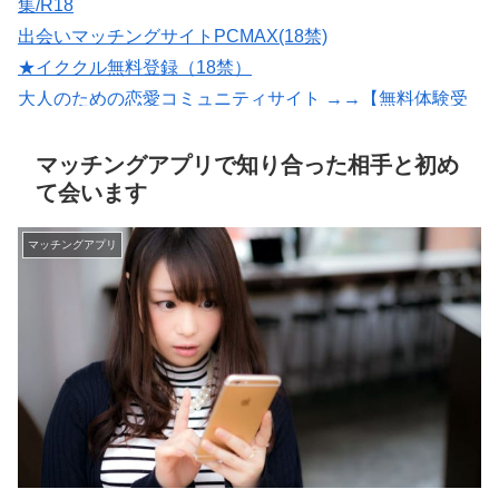
集/R18
出会いマッチングサイトPCMAX(18禁)
★イククル無料登録（18禁）
大人のための恋愛コミュニティサイト →→【無料体験受
付中】←←
いいねがもらえる写真を撮影【マッチングフォト】
マッチングアプリで知り合った相手と初め
て会います
マッチングアプリ