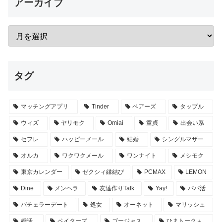
アーカイブ
タグ
マッチングアプリ
Tinder
ペアーズ
タップル
ウィズ
ヤリモク
Omiai
童貞
出会い系
セフレ
ハッピーメール
結婚
シングルマザー
オルカ
ワクワクメール
ワンナイト
メシモク
東京カレンダー
ゼクシィ縁結び
PCMAX
LEMON
Dine
メンヘラ
友達作りTalk
Yay!
パパ活
バチェラーデート
処女
オーネット
マリッシュ
婚活
ペイターズ
ゴージャス
ひまトーク＋