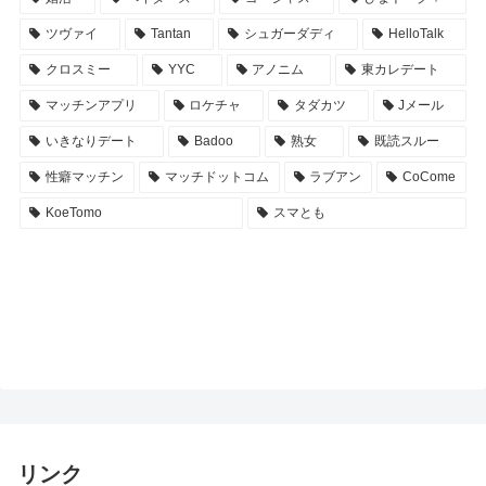
ツヴァイ
Tantan
シュガーダディ
HelloTalk
クロスミー
YYC
アノニム
東カレデート
マッチンアプリ
ロケチャ
タダカツ
Jメール
いきなりデート
Badoo
熟女
既読スルー
性癖マッチン
マッチドットコム
ラブアン
CoCome
KoeTomo
スマとも
リンク