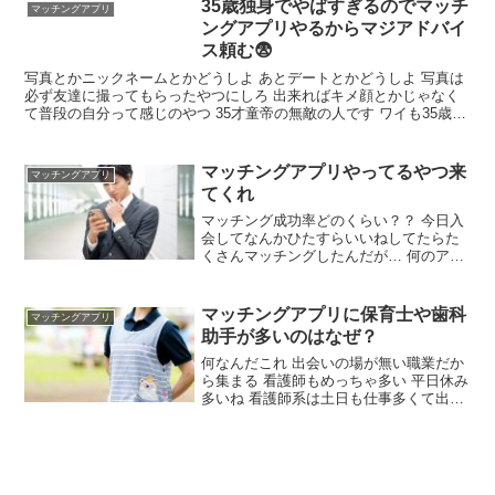
の話してたけど向こうも飽きたみたい。
35歳独身でやばすぎるのでマッチ
マッチングアプリ
相手が映画鑑賞好きでも急に好きな映画
ングアプリやるからマジアドバイ
の話とかおかしいよね？
ス頼む😨
写真とかニックネームとかどうしよ あとデートとかどうしよ 写真は
必ず友達に撮ってもらったやつにしろ 出来ればキメ顔とかじゃなく
て普段の自分って感じのやつ 35才童帝の無敵の人です ワイも35歳で
参戦するで 日本の出生率上げてやるんやからしっかりアドバイス頼
むわ
マッチングアプリやってるやつ来
マッチングアプリ
てくれ
マッチング成功率どのくらい？？ 今日入
会してなんかひたすらいいねしてたらた
くさんマッチングしたんだが… 何のアプ
リ使ってる？ with まだ無料会員 いいねは
割とつくし、最初の挨拶くらいはできる
が、そこから続けて盛り上がるのは少数
マッチングアプリに保育士や歯科
マッチングアプリ
そういうもんなのか 返信たくさんしない
助手が多いのはなぜ？
といけないんだね 目的がヤリなら盛れ!
何なんだこれ 出会いの場が無い職業だか
ら集まる 看護師もめっちゃ多い 平日休み
多いね 看護師系は土日も仕事多くて出会
いがないからだろ 保育士は知らん 歯科助
手は美人多いイメージだけど でも実際看
護師コンパは俺統計によると多かったな
保育士って子ども好きで優しいってイメ
ージある