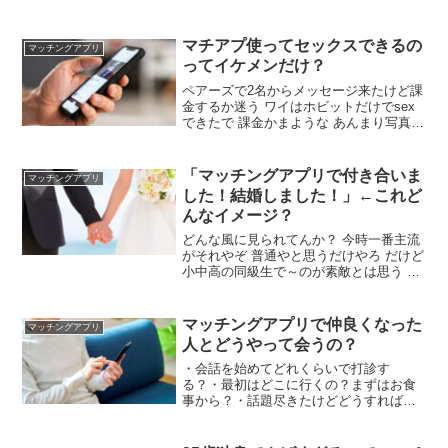
マチアプ使ってセックスできるの
マッチングアプリ
ってイケメンだけ？
ペアーズで2名からメッセージ来たけど課
金するか迷う ワイはホビットだけでsex
できたで 課金かまような あんまり写真盛
らんほうがいいよなあってからがきつい
し 20年以上pcmaxワイワイやってるけど
お相手の年齢も社会的地位も一緒に上が
「マッチングアプリで付き合いま
マッチングアプリ
ってて快適や
した！結婚しました！」←これど
んなイメージ？
どんな風に見られてんか？ 今時一番主流
がそれやぞ 普通やと思うだけやろ だけど
小中高の同級生で～のが素敵とは思う そ
んなに普通か？ きっかけになったんなら
良かったと思うけど大っぴらに言われる
とちょっとまだ違和感ある 最近じゃ珍し
マッチングアプリで仲良くなった
マッチングアプリ
くもない。普通
人とどうやって会うの？
・会話を始めてどれくらいで打診す
る？・最初はどこに行くの？まずはお食
事から？・話題尽きたけどどうすればい
い？ある程度のことはプロフィールに書
いてある。・ずっと好きな旅行先と地元