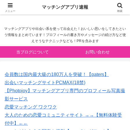
マッチングアプリ速報
マッチングアプリ速報
メニュー
検索
マッチングアプリや出会い系を使って出会えた！おいしい思いをしてきたとい
う情報をまとめています！プロフィールの書き方やメッセージの続け方など使
えそうなテクニックなども！PRを含みます
当ブログについて
お問い合わせ
会員数は国内最大級の180万人を突破！【paters】
出会いマッチングサイトPCMAX(18禁)
【Photojoy】マッチングアプリ専門のプロフィール写真撮
影サービス
恋愛マッチング ワクワク
大人のための恋愛コミュニティサイト →→【無料体験受
付中】←←