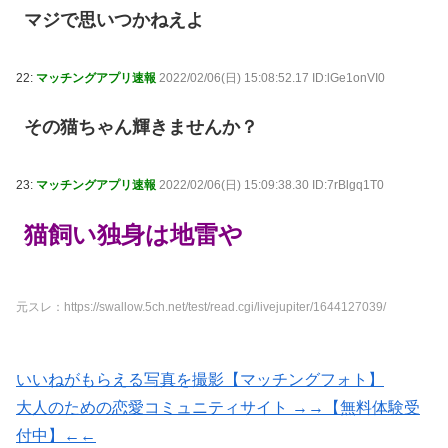
マジで思いつかねえよ
22:
マッチングアプリ速報
2022/02/06(日) 15:08:52.17 ID:lGe1onVI0
その猫ちゃん輝きませんか？
23:
マッチングアプリ速報
2022/02/06(日) 15:09:38.30 ID:7rBlgq1T0
猫飼い独身は地雷や
元スレ：https://swallow.5ch.net/test/read.cgi/livejupiter/1644127039/
いいねがもらえる写真を撮影【マッチングフォト】
大人のための恋愛コミュニティサイト →→【無料体験受
付中】←←