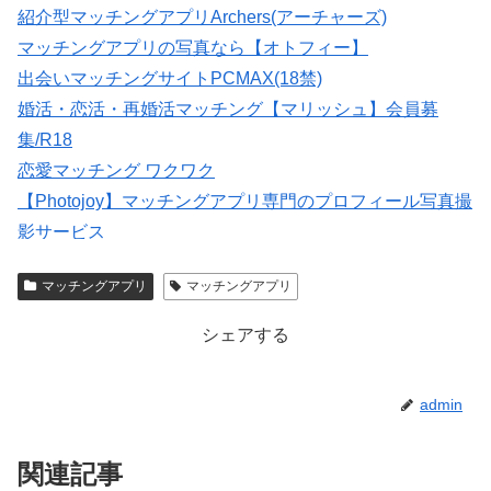
紹介型マッチングアプリArchers(アーチャーズ)
マッチングアプリの写真なら【オトフィー】
出会いマッチングサイトPCMAX(18禁)
婚活・恋活・再婚活マッチング【マリッシュ】会員募
集/R18
恋愛マッチング ワクワク
【Photojoy】マッチングアプリ専門のプロフィール写真撮
影サービス
★イククル無料登録（18禁）
マッチングアプリ
マッチングアプリ
会員数は国内最大級の180万人を突破！【paters】
シェアする
admin
関連記事