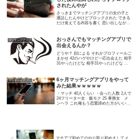
されたんやが
さっきまでマッチングアプリの女の子と
通話したんやけどブロックされた できる
だけ覚えてる内容を書く 思い出しながら
書いてくから順番おかしいかもしれんが
なんていうかもう慰めて欲しい まず年齢
ワイは27 相手25 まだ会ったことはない
おっさんでもマッチングアプリで
マッチングアプリ
メッセージして1週間くらい経って頃合見
出会えるんか？
計らって通話誘ったらOKもらった感じ
どうや？ 顔による それかプロフィールご
まかせ 42のハゲやけど一応出会えた 相手
31やったけどな 相手31やったけどな や
るやん 数打ちゃ当たる戦法か 出会った先
に何かあったか？ セフレにはなったで今
も続いとる 一番理想やんけ ええな 職場
6ヶ月マッチングアプリをやって
マッチングアプリ
の28くらいの女の子が40代のおっさんと
みた結果ｗｗｗｗｗ
結婚したの聞いて発狂しそうになったわ
・マッチ 40人くらい ・会った人数 2人で
24フリーター女 飯モク 25 事務女 メ
ンヘラ これ俺もう恋愛諦めた方がいいっ
てことか？ 40人マッチして会ったの2人
って効率悪すぎない いいねは一体何人し
たんだ いいねは1日20人くらい タップル
使ってた
マチアプ初めてのやり取り初めましてメ