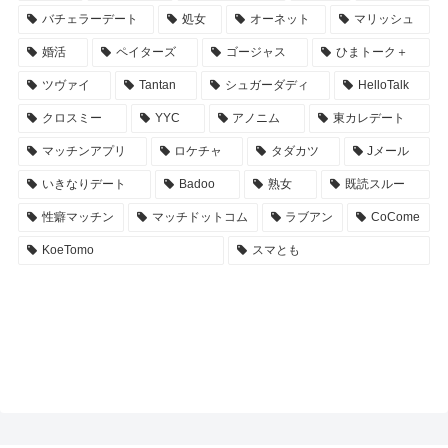
バチェラーデート
処女
オーネット
マリッシュ
婚活
ペイターズ
ゴージャス
ひまトーク＋
ツヴァイ
Tantan
シュガーダディ
HelloTalk
クロスミー
YYC
アノニム
東カレデート
マッチンアプリ
ロケチャ
タダカツ
Jメール
いきなりデート
Badoo
熟女
既読スルー
性癖マッチン
マッチドットコム
ラブアン
CoCome
KoeTomo
スマとも