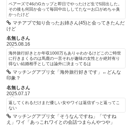
ペアーズで46のGカップと即日でやったけど生で5回出した。
その後も何回か会って毎回中出ししてたなーお口がめちゃ臭
かったけど
マチアプで知り合ったお姉さん(45)と会ってきたんだ
けど
名無しさん
2025.08.16
海外旅行好きとか年収1000万もありゃわかるけどこのご時世
に行きまくるのは馬鹿の一言それが趣味の女性とか絶対有り
得ない結婚相手としては論外に決まってるは
マッチングアプリ女「海外旅行好きです」←どんな
印象？
名無しさん
2025.07.17
返してくれるだけまだ優しい女やワイは返信ずっと返ってこ
ない
マッチングアプリ女「そうなんですね」「ですね
え」ワイ「あっこれワイとの会話つまらんやつや」