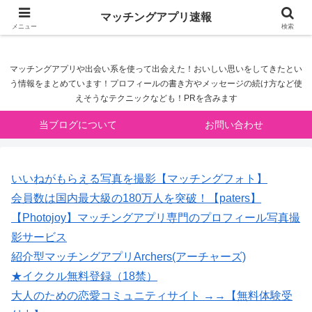
マッチングアプリ速報
マッチングアプリ速報
メニュー
検索
マッチングアプリや出会い系を使って出会えた！おいしい思いをしてきたとい
う情報をまとめています！プロフィールの書き方やメッセージの続け方など使
えそうなテクニックなども！PRを含みます
当ブログについて
お問い合わせ
いいねがもらえる写真を撮影【マッチングフォト】
会員数は国内最大級の180万人を突破！【paters】
【Photojoy】マッチングアプリ専門のプロフィール写真撮
影サービス
紹介型マッチングアプリArchers(アーチャーズ)
★イククル無料登録（18禁）
大人のための恋愛コミュニティサイト →→【無料体験受