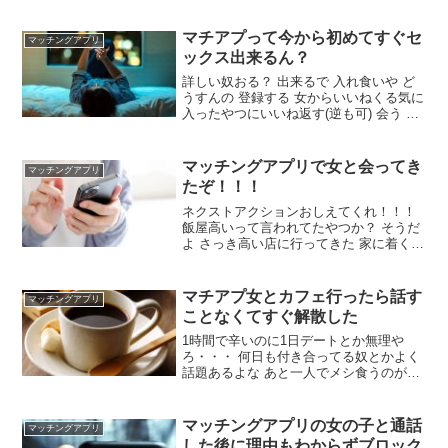
マチアプって今から初めてすぐセ
マッチングアプリ
ックス出来るん？
詳しい奴おる？ 出来るで 入れ食いや ど
うすんの 登録する 女からいいねくる気に
入ったやつにいいね返す(逆も可) 会う セ
ックス お金かかるで一応 なんか気をつけ
ることとかある？ タイミング次第 でもマ
チアプは写真のチョイスとプロフ文で興
マッチングアプリで女と会ってき
マッチングアプリ
味引けんやつには無理やで
たぞ！！！
ネクストアクションおしえてくれ！！！
飯屋高いって言われてたやつか？ そうだ
よ さっき高い店に行ってきた 家に着く前
に連絡あったら脈あり 手繋いだ？ 次の約
束しなかったの？ また誘って下さいとは
言われた 遊びに行く約束したほうがいい
マチアプ女とカフェ行ったら話す
マッチングアプリ
んじゃない？
ことなくてすぐ解散した
1時間で辛いのに1日デートとか無理や
ろ・・・ 何日も付き合ってる奴とかよく
話題あるよな あと一人でメシ食うのが当
たり前すぎて喋りながらメシ食うのが苦
痛だった 一人で食うの慣れて楽すぎるの
分かる 夕方飲み屋で待ち合わせてちょっ
マッチングアプリの女の子と通話
マッチングアプリ
と駄弁ってホテル直でええのよ
した後に理由もわからずブロック