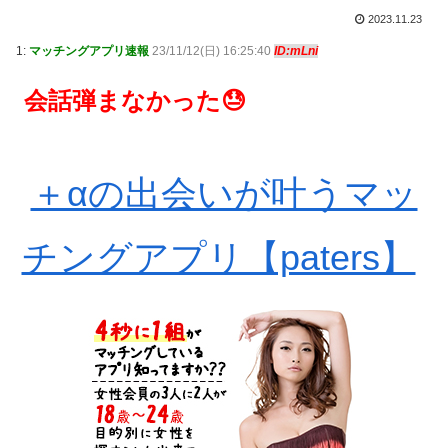
2023.11.23
1:
マッチングアプリ速報
23/11/12(日) 16:25:40
ID:mLni
会話弾まなかった😓
＋αの出会いが叶うマッ
チングアプリ【paters】