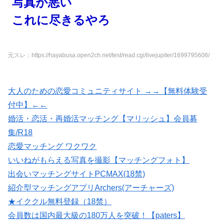
写真が悪い
これに尽きるやろ
元スレ：https://hayabusa.open2ch.net/test/read.cgi/livejupiter/1699795606/
大人のための恋愛コミュニティサイト →→【無料体験受
付中】←←
婚活・恋活・再婚活マッチング【マリッシュ】会員募
集/R18
恋愛マッチング ワクワク
いいねがもらえる写真を撮影【マッチングフォト】
出会いマッチングサイトPCMAX(18禁)
紹介型マッチングアプリArchers(アーチャーズ)
★イククル無料登録（18禁）
会員数は国内最大級の180万人を突破！【paters】