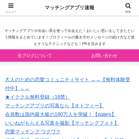
マッチングアプリ速報
マッチングアプリ速報
メニュー
検索
マッチングアプリや出会い系を使って出会えた！おいしい思いをしてきたとい
う情報をまとめています！プロフィールの書き方やメッセージの続け方など使
えそうなテクニックなども！PRを含みます
当ブログについて
お問い合わせ
大人のための恋愛コミュニティサイト →→【無料体験受
付中】←←
★イククル無料登録（18禁）
マッチングアプリの写真なら【オトフィー】
会員数は国内最大級の180万人を突破！【paters】
いいねがもらえる写真を撮影【マッチングフォト】
恋愛マッチング ワクワク