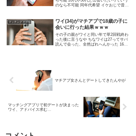
ら可能 20代や30代と出会いたいっていう
のなら不可能 同年代希望 イケおじで昔か
らモテてたなら向こうから寄ってくる な
ぜかいるよね 実に不思議 別に若いのは狙
ってないけど 既婚者向けアプリとかある
ワイ(34)がマチアプで18歳の子に
マッチングアプリ
ご時世だから
会いに行った結果ｗｗｗ
その子の親がワイと同い年で草2回戦終わ
った後に言うなや ちなワイは27ってサバ
読んで会った、全然ばれへんかった 16で
子供産むの前代未聞すぎやろ なんのマチ
アプで出会った？ tinderって年齢詐称で
きるぞ あーたしかにちんは年齢自分でい
れるんだったなw
マチアプ女さんとデートしてきたんやが
マッチングアプリで初デートが決まった
ワイ、アドバイス求む…
コメント