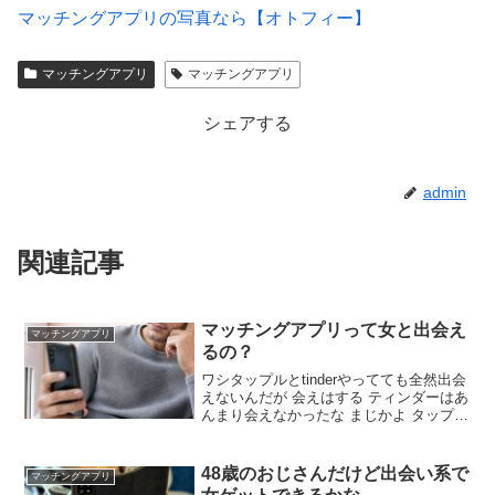
マッチングアプリの写真なら【オトフィー】
【Photojoy】マッチングアプリ専門のプロフィール写真撮
マッチングアプリ
マッチングアプリ
影サービス
シェアする
admin
関連記事
マッチングアプリって女と出会え
マッチングアプリ
るの？
ワシタップルとtinderやってても全然出会
えないんだが 会えはする ティンダーはあ
んまり会えなかったな まじかよ タップル
1年やっても下手こいたら1人も出会えな
いんだが出会おうと思えば月何人くらい
出会える感じ？ タイミングによるけど月
48歳のおじさんだけど出会い系で
マッチングアプリ
3人は会えるんじゃない