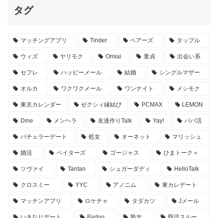
タグ
マッチングアプリ
Tinder
ペアーズ
タップル
ウィズ
ヤリモク
Omiai
童貞
出会い系
セフレ
ハッピーメール
結婚
シングルマザー
オルカ
ワクワクメール
ワンナイト
メシモク
東京カレンダー
ゼクシィ縁結び
PCMAX
LEMON
Dine
メンヘラ
友達作りTalk
Yay!
パパ活
バチェラーデート
処女
オーネット
マリッシュ
婚活
ペイターズ
ゴージャス
ひまトーク＋
ツヴァイ
Tantan
シュガーダディ
HelloTalk
クロスミー
YYC
アノニム
東カレデート
マッチンアプリ
ロケチャ
タダカツ
Jメール
いきなりデート
Badoo
熟女
既読スルー