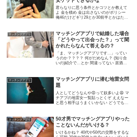
女ゲットできるかな
君らなりに思う条件とかコツとか教えて
よ 金を積め 金は出さないのがポリシー
俺46だけどギリ29とか30前半とかはたま
に会えるよ 別にそんな若いの狙ってるわ
けじゃないんだけどそれはすごいね どー
いうアプリというか出会い系というか使
マッチングアプリで結婚した場合
マッチングアプリ
ってるの？
「どうやって出会った？」って聞
かれたらなんて答えるの？
「ま、マッチングアプリです...」ってい
うのか？？？？ 何がだめなん？ (知り合
いの)紹介で…とか 間違ってない 居酒屋
でナンパしたって言えば良いだろ どうせ
初対面は飲み前やろ 結婚式やとイベント
を通じて出会い、その後何度か食事など
マッチングアプリに潜む地雷女問
マッチングアプリ
に行き意気投合しましたって誤魔化すら
題
しい
人としてどうなんや😡って奴多いよ😩 マ
チアプの地雷女一覧貼っとくぞ ええなー
と思う相手はうまくいかない どうでもえ
えなーと思う相手とはうまく行きそうに
なる ワイは今度美術館行くやで～😍 ええ
なー ワイも彼女ほしいわ あっちからいい
50才男でマッチングアプリやった
マッチングアプリ
ねしてきたのにそうですね、とかありが
ことないんだがいける？
とうございます、しか返信してこんのは
なんなんや
いけるかね？ 40代や50代の交際をするな