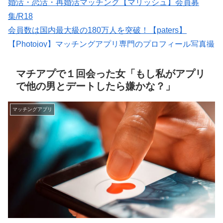
婚活・恋活・再婚活マッチング【マリッシュ】会員募
集/R18
会員数は国内最大級の180万人を突破！【paters】
【Photojoy】マッチングアプリ専門のプロフィール写真撮
影サービス
出会いマッチングサイトPCMAX(18禁)
マチアプで１回会った女「もし私がアプリ
で他の男とデートしたら嫌かな？」
マッチングアプリ