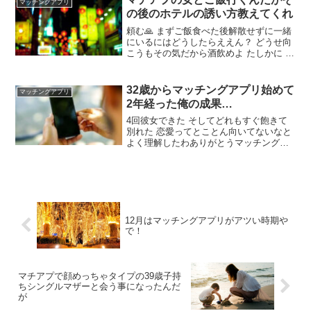
マッチングアプリ
を面白くとか考えるか気なんか使なくて
の後のホテルの誘い方教えてくれ
いい
頼む🙏 まずご飯食べた後解散せずに一緒
にいるにはどうしたらええん？ どうせ向
こうもその気だから酒飲めよ たしかに ス
イーツの美味しい店があるとかでいんじ
ゃない この時期太るから食べてばっかり
は嫌がる子多いよ じゃあこの時期なら寒
32歳からマッチングアプリ始めて
マッチングアプリ
いからちょっとどこか入ろっかで行ける
2年経った俺の成果…
だろ
4回彼女できた そしてどれもすぐ飽きて
別れた 恋愛ってとことん向いてないなと
よく理解したわありがとうマッチングア
プリ 恋愛下手やな こいつ俺の所有物にな
らんかなって思いながら恋愛してる 伴侶
がいるという安心感は欲しいけど、独身
一人暮らしがめちゃくちゃ楽だし
12月はマッチングアプリがアツい時期や
で！
マチアプで顔めっちゃタイプの39歳子持
ちシングルマザーと会う事になったんだ
が