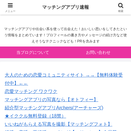
マッチングアプリ速報
マッチングアプリ速報
メニュー
検索
マッチングアプリや出会い系を使って出会えた！おいしい思いをしてきたとい
う情報をまとめています！プロフィールの書き方やメッセージの続け方など使
えそうなテクニックなども！PRを含みます
当ブログについて
お問い合わせ
大人のための恋愛コミュニティサイト →→【無料体験受
付中】←←
恋愛マッチング ワクワク
マッチングアプリの写真なら【オトフィー】
紹介型マッチングアプリArchers(アーチャーズ)
★イククル無料登録（18禁）
いいねがもらえる写真を撮影【マッチングフォト】