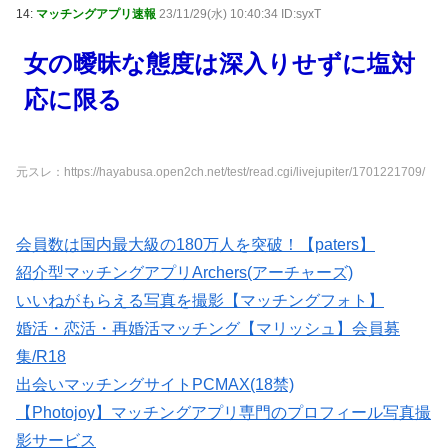
14:
マッチングアプリ速報
23/11/29(水) 10:40:34 ID:syxT
女の曖昧な態度は深入りせずに塩対
応に限る
元スレ：https://hayabusa.open2ch.net/test/read.cgi/livejupiter/1701221709/
会員数は国内最大級の180万人を突破！【paters】
紹介型マッチングアプリArchers(アーチャーズ)
いいねがもらえる写真を撮影【マッチングフォト】
婚活・恋活・再婚活マッチング【マリッシュ】会員募
集/R18
出会いマッチングサイトPCMAX(18禁)
【Photojoy】マッチングアプリ専門のプロフィール写真撮
影サービス