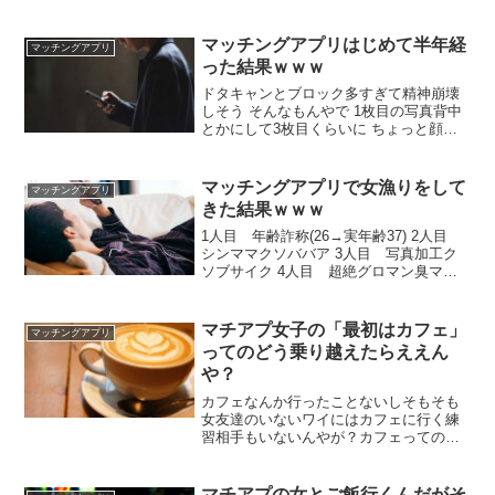
いとマッチせん その点タップルやと比較
的しやすい 顔出してりゃフツメンならマ
ッチングはするんや マッチングアプリ複
マッチングアプリはじめて半年経
マッチングアプリ
数同時進行実験やったらおもろそう 顔の
った結果ｗｗｗ
自信ないなら飼ってる犬の写真がええわ
😊
ドタキャンとブロック多すぎて精神崩壊
しそう そんなもんやで 1枚目の写真背中
とかにして3枚目くらいに ちょっと顔写
した写真載せるとええで ワイの時はご飯
のあと無理矢理家に来られたで 向こうか
らご飯行こ！って誘ってきて日時も向こ
マッチングアプリで女漁りをして
マッチングアプリ
うから提示してきたから予定調整したの
きた結果ｗｗｗ
に
1人目 年齢詐称(26→実年齢37) 2人目
シンママクソババア 3人目 写真加工ク
ソブサイク 4人目 超絶グロマン臭マン
自称アゲマン 5人目 シンママクソババ
ア 6人目 ぼったくりバーのトラップ 7人
目 ちょいブス令嬢 8人目 どう考えて
マチアプ女子の「最初はカフェ」
マッチングアプリ
も池沼 これもうオレが悪いだろ 令嬢いる
ってのどう乗り越えたらええん
じゃねーか
や？
カフェなんか行ったことないしそもそも
女友達のいないワイにはカフェに行く練
習相手もいないんやが？カフェってのは
マチアプカップル以外にも客いるんか? 1
人で入ってみたら良いやん 初回はとにか
くビビらず堂々とさえしていればいい話
マチアプの女とご飯行くんだがそ