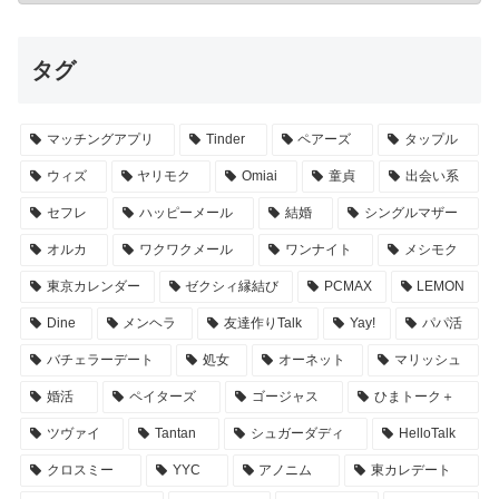
タグ
マッチングアプリ
Tinder
ペアーズ
タップル
ウィズ
ヤリモク
Omiai
童貞
出会い系
セフレ
ハッピーメール
結婚
シングルマザー
オルカ
ワクワクメール
ワンナイト
メシモク
東京カレンダー
ゼクシィ縁結び
PCMAX
LEMON
Dine
メンヘラ
友達作りTalk
Yay!
パパ活
バチェラーデート
処女
オーネット
マリッシュ
婚活
ペイターズ
ゴージャス
ひまトーク＋
ツヴァイ
Tantan
シュガーダディ
HelloTalk
クロスミー
YYC
アノニム
東カレデート