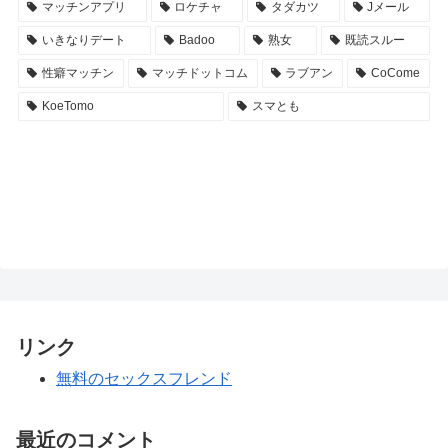
マッチンアプリ
ロケチャ
タダカツ
Jメール
いきなりデート
Badoo
熟女
既読スルー
性癖マッチン
マッチドットコム
ラブアン
CoCome
KoeTomo
スマとも
リンク
無料のセックスフレンド
最近のコメント