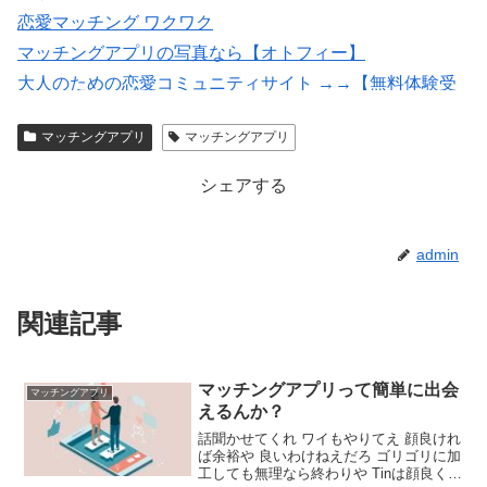
恋愛マッチング ワクワク
マッチングアプリの写真なら【オトフィー】
大人のための恋愛コミュニティサイト →→【無料体験受
付中】←←
マッチングアプリ
マッチングアプリ
★イククル無料登録（18禁）
シェアする
admin
関連記事
マッチングアプリって簡単に出会
マッチングアプリ
えるんか？
話聞かせてくれ ワイもやりてえ 顔良けれ
ば余裕や 良いわけねえだろ ゴリゴリに加
工しても無理なら終わりや Tinは顔良くな