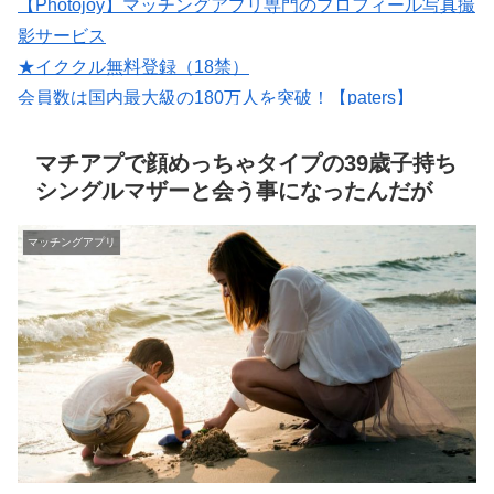
【Photojoy】マッチングアプリ専門のプロフィール写真撮
影サービス
★イククル無料登録（18禁）
会員数は国内最大級の180万人を突破！【paters】
婚活・恋活・再婚活マッチング【マリッシュ】会員募
集/R18
マチアプで顔めっちゃタイプの39歳子持ち
シングルマザーと会う事になったんだが
マッチングアプリ