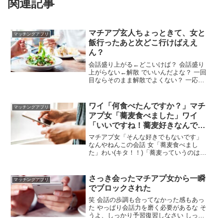
関連記事
マチアプ玄人ちょっときて、女と
マッチングアプリ
飯行ったあと次どこ行けばええ
ん？
会話盛り上がる←どこいけば？ 会話盛り
上がらない←解散 でいいんだよな？ 一回
目ならそのまま解散でよくない？ 一応ラ
イン交換はしてるんやけど次誘ってもえ
えん？ 断られたら脈なしよな？ そら誘う
しかないやろ 無視されたり断られたらし
ワイ「何食べたんですか？」マチ
マッチングアプリ
ゃーない次や 初日は帰る 次会った時抱く
アプ女「蕎麦食べました」ワイ
「いいですね！蕎麦好きなんです
かー？」
マチアプ女「そんな好きでもないです」
なんやねんこの会話 女「蕎麦食べまし
た」わい(キタ！！)「蕎麦っていうのはね
～(うんちく披露)」こうやで じゃあうど
んが好きなんだ 普通なら、この間長野旅
行で戸隠そば食べましたよー旅行が好き
さっき会ったマチアプ女から一瞬
マッチングアプリ
なんですとか
でブロックされた
笑 会話の歩調も合ってなかった感もあっ
た やっぱり会話力を磨く必要があるな そ
うよ、しっかり予習復習しなさい しっか