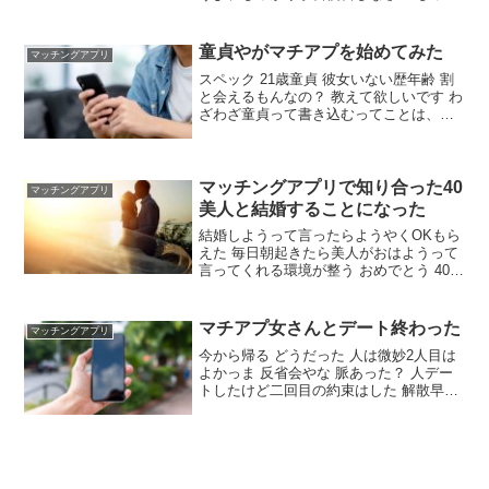
りPDCAサイクル回さんとだめだよな 今
回のはいい経験になったわ 趣味の話とか
思想・感性が合わないとだめじゃね 会話
童貞やがマチアプを始めてみた
マッチングアプリ
力とかなくね
スペック 21歳童貞 彼女いない歴年齢 割
と会えるもんなの？ 教えて欲しいです わ
ざわざ童貞って書き込むってことは、自
分に自信がないんやろ？ 自社製品の良い
ところも、相手方への応対も知らん新人
がいきなり大手の営業に行けんように、
まずは経験と自信をつけるべきなんや。
マッチングアプリで知り合った40
マッチングアプリ
美人と結婚することになった
結婚しようって言ったらようやくOKもら
えた 毎日朝起きたら美人がおはようって
言ってくれる環境が整う おめでとう 40っ
て年齢？閉経してるやん してねえよ いま
どき４０杉の美人はごまんといるぞ 吉瀬
美智子ばりのべっぴんさんもごまんとお
マチアプ女さんとデート終わった
マッチングアプリ
るんけ？ 子供作らず豊かな生活を送る夫
今から帰る どうだった 人は微妙2人目は
婦も素敵やん
よかっま 反省会やな 脈あった？ 人デー
トしたけど二回目の約束はした 解散早く
ね？ 初デートやし1時間程度でしょ みん
な興味津々で草 ビジュアルどんな感じだ
った？ 人目は微妙2人目はぼちぼち 悪く
無いくらい