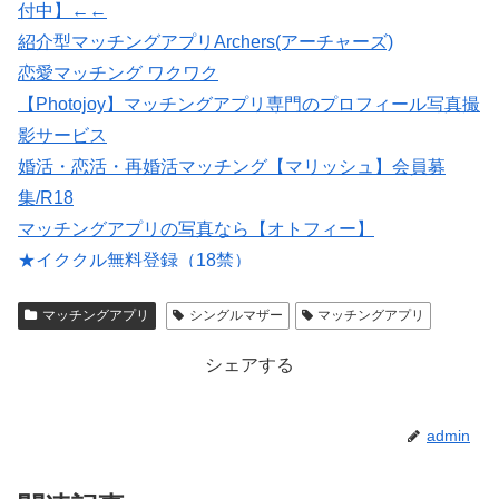
付中】←←
紹介型マッチングアプリArchers(アーチャーズ)
恋愛マッチング ワクワク
【Photojoy】マッチングアプリ専門のプロフィール写真撮
影サービス
婚活・恋活・再婚活マッチング【マリッシュ】会員募
集/R18
マッチングアプリの写真なら【オトフィー】
★イククル無料登録（18禁）
会員数は国内最大級の180万人を突破！【paters】
マッチングアプリ
シングルマザー
マッチングアプリ
出会いマッチングサイトPCMAX(18禁)
シェアする
admin