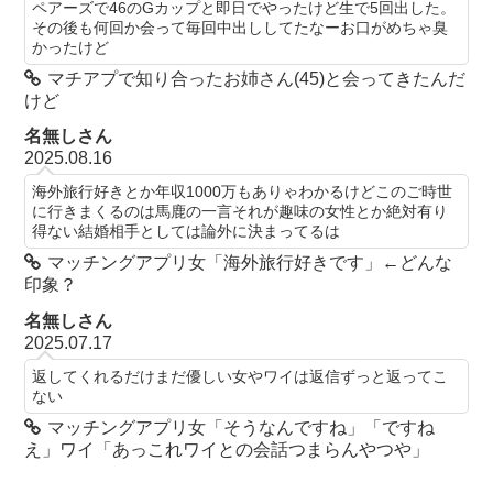
ペアーズで46のGカップと即日でやったけど生で5回出した。
その後も何回か会って毎回中出ししてたなーお口がめちゃ臭
かったけど
マチアプで知り合ったお姉さん(45)と会ってきたんだ
けど
名無しさん
2025.08.16
海外旅行好きとか年収1000万もありゃわかるけどこのご時世
に行きまくるのは馬鹿の一言それが趣味の女性とか絶対有り
得ない結婚相手としては論外に決まってるは
マッチングアプリ女「海外旅行好きです」←どんな
印象？
名無しさん
2025.07.17
返してくれるだけまだ優しい女やワイは返信ずっと返ってこ
ない
マッチングアプリ女「そうなんですね」「ですね
え」ワイ「あっこれワイとの会話つまらんやつや」