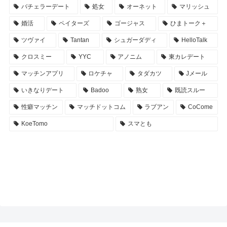
バチェラーデート
処女
オーネット
マリッシュ
婚活
ペイターズ
ゴージャス
ひまトーク＋
ツヴァイ
Tantan
シュガーダディ
HelloTalk
クロスミー
YYC
アノニム
東カレデート
マッチンアプリ
ロケチャ
タダカツ
Jメール
いきなりデート
Badoo
熟女
既読スルー
性癖マッチン
マッチドットコム
ラブアン
CoCome
KoeTomo
スマとも