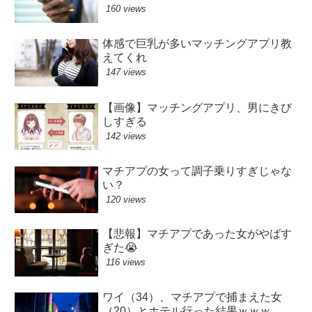
160 views
体感で巨乳が多いマッチングアプリ教
えてくれ
147 views
【画像】マッチングアプリ、男にきび
しすぎる
142 views
マチアプの女って調子乗りすぎじゃな
い？
120 views
【悲報】マチアプであった女がやばす
ぎた😭
116 views
ワイ（34）、マチアプで捕まえた女
（20）とホテル行った結果ｗｗｗ