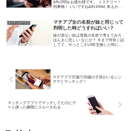
&#x1f60a;お疲れ様です。 ミステリー！
刑事物！ いいですね&#x1f44d; 私もかな
り好きなジャンルです&#x2728; 最近は映
画もすぐにサブスクで見られるようにな
りましたもんね&#x1f3ac;
マチアプ女の名前が妹と同じって
マッチングアプリ
判明した時どうすればいい？
妹が居ない奴は母親の名前で考えてみろ
ほんまに悲しい なにが？ 今まで仲良く話
してて、やっとこさLINE交換した時に名
前が妹と同じやったんやぞ 関係あるか？
ワイの元カノは自分の母親と同じ名前だ
ったし 名前が一緒だけでそんななるか？
愛せるか？
マチアプで37歳で20歳の子供がいるシン
ママとマッチング！
マッチングアプリでマッチしてたのにデ
ート誘った瞬間にスルーされる