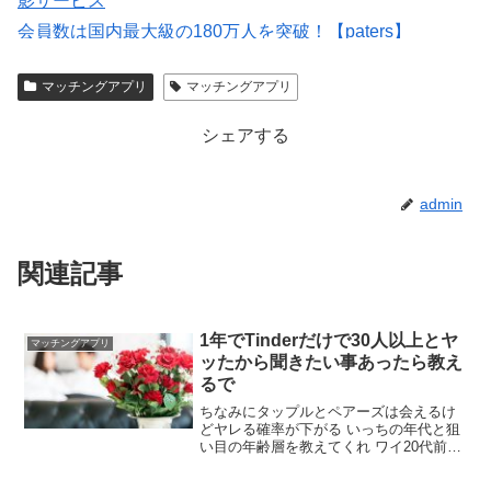
影サービス
会員数は国内最大級の180万人を突破！【paters】
出会いマッチングサイトPCMAX(18禁)
マッチングアプリ
マッチングアプリ
マッチングアプリの写真なら【オトフィー】
シェアする
admin
関連記事
1年でTinderだけで30人以上とヤ
マッチングアプリ
ッたから聞きたい事あったら教え
るで
ちなみにタップルとペアーズは会えるけ
どヤレる確率が下がる いっちの年代と狙
い目の年齢層を教えてくれ ワイ20代前半
狙い目の年齢は20〜32 やった女は看護師
と保育士が多い 知ってるかもしれんが看