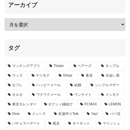
アーカイブ
タグ
マッチングアプリ
Tinder
ペアーズ
タップル
ウィズ
ヤリモク
Omiai
童貞
出会い系
セフレ
ハッピーメール
結婚
シングルマザー
オルカ
ワクワクメール
ワンナイト
メシモク
東京カレンダー
ゼクシィ縁結び
PCMAX
LEMON
Dine
メンヘラ
友達作りTalk
Yay!
パパ活
バチェラーデート
処女
オーネット
マリッシュ