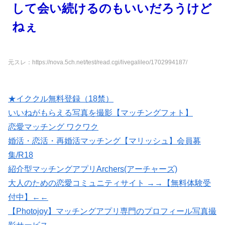
して会い続けるのもいいだろうけど
ねぇ
元スレ：https://nova.5ch.net/test/read.cgi/livegalileo/1702994187/
★イククル無料登録（18禁）
いいねがもらえる写真を撮影【マッチングフォト】
恋愛マッチング ワクワク
婚活・恋活・再婚活マッチング【マリッシュ】会員募
集/R18
紹介型マッチングアプリArchers(アーチャーズ)
大人のための恋愛コミュニティサイト →→【無料体験受
付中】←←
【Photojoy】マッチングアプリ専門のプロフィール写真撮