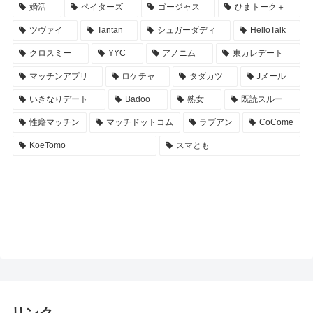
婚活
ペイターズ
ゴージャス
ひまトーク＋
ツヴァイ
Tantan
シュガーダディ
HelloTalk
クロスミー
YYC
アノニム
東カレデート
マッチンアプリ
ロケチャ
タダカツ
Jメール
いきなりデート
Badoo
熟女
既読スルー
性癖マッチン
マッチドットコム
ラブアン
CoCome
KoeTomo
スマとも