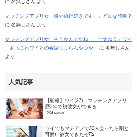
に
名無しさん
より
マッチングアプリ女「海外旅行好きです」←どんな印象？
に
名無しさん
より
マッチングアプリ女「そうなんですね」「ですねえ」ワイ
「あっこれワイとの会話つまらんやつや」
に
名無しさん
より
人気記事
【朗報】ワイ(27)、マッチングアプリ
歴3年で初彼女ができる
264 views
ワイでもマチアプで30人会ったら割と
可愛い彼女できたぞ🥰