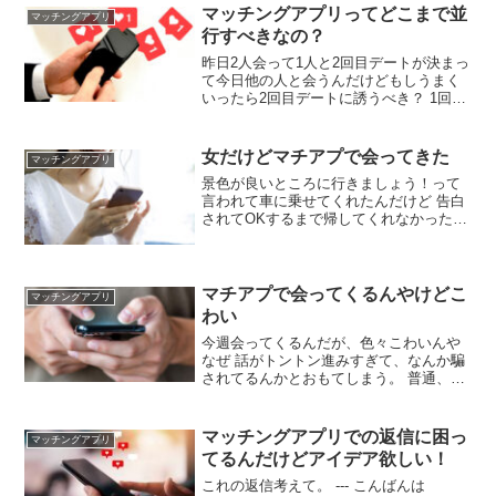
護師のヤレる率は異常 ワンナイトばっか
マッチングアプリってどこまで並
マッチングアプリ
り？ セフレになった子いる？ 2回目やっ
行すべきなの？
た女はいるけど
昨日2人会って1人と2回目デートが決まっ
て今日他の人と会うんだけどもしうまく
いったら2回目デートに誘うべき？ 1回会
ったら相手がどんなやつかわかるだろ 良
さげだったら誘った方がいいってこと
か？ 言うなれば下手すればうわきになる
女だけどマチアプで会ってきた
マッチングアプリ
わけじゃん 付き合う前までならセーフ理
景色が良いところに行きましょう！って
論でいいの？
言われて車に乗せてくれたんだけど 告白
されてOKするまで帰してくれなかった
警察呼ぶって言ったら渋々帰してくれた
これってナニモク？誘拐モク？ 結果的に
OK出してないけど2時間くらい粘られて
ヤバかった
マチアプで会ってくるんやけどこ
マッチングアプリ
わい
今週会ってくるんだが、色々こわいんや
なぜ 話がトントン進みすぎて、なんか騙
されてるんかとおもてしまう。 普通、金
絡むなら条件とかすり合わせて会う約束
するとおもうんだけど、すぐに会う場所
と日程決まって会うことになったんや
マッチングアプリでの返信に困っ
マッチングアプリ
てるんだけどアイデア欲しい！
これの返信考えて。 --- こんばんは