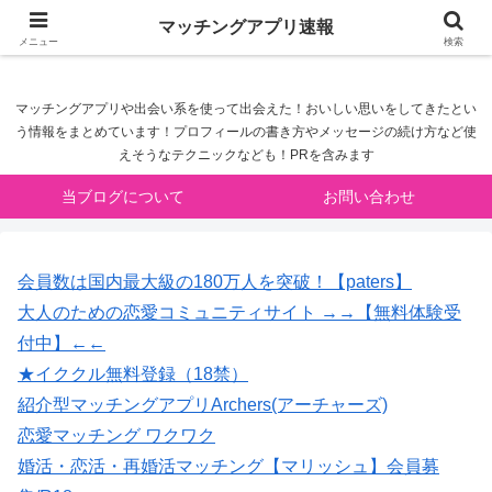
マッチングアプリ速報
マッチングアプリ速報
メニュー
検索
マッチングアプリや出会い系を使って出会えた！おいしい思いをしてきたとい
う情報をまとめています！プロフィールの書き方やメッセージの続け方など使
えそうなテクニックなども！PRを含みます
当ブログについて
お問い合わせ
会員数は国内最大級の180万人を突破！【paters】
大人のための恋愛コミュニティサイト →→【無料体験受
付中】←←
★イククル無料登録（18禁）
紹介型マッチングアプリArchers(アーチャーズ)
恋愛マッチング ワクワク
婚活・恋活・再婚活マッチング【マリッシュ】会員募