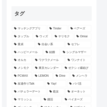
タグ
マッチングアプリ
Tinder
ペアーズ
タップル
ウィズ
ヤリモク
Omiai
童貞
出会い系
セフレ
ハッピーメール
結婚
シングルマザー
オルカ
ワクワクメール
ワンナイト
メシモク
東京カレンダー
ゼクシィ縁結び
PCMAX
LEMON
Dine
メンヘラ
友達作りTalk
Yay!
パパ活
バチェラーデート
処女
オーネット
マリッシュ
婚活
ペイターズ