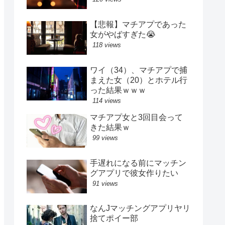
【悲報】マチアプであった
女がやばすぎた😭
118 views
ワイ（34）、マチアプで捕
まえた女（20）とホテル行
った結果ｗｗｗ
114 views
マチアプ女と3回目会って
きた結果ｗ
99 views
手遅れになる前にマッチン
グアプリで彼女作りたい
91 views
なんJマッチングアプリヤリ
捨てポイー部