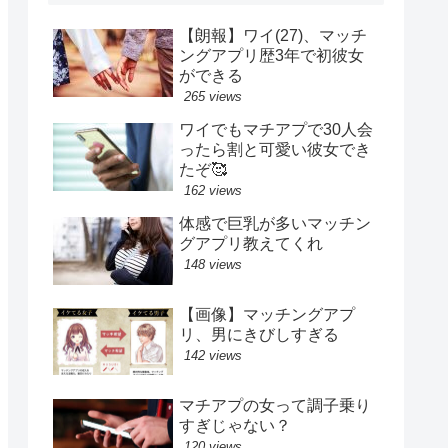
【朗報】ワイ(27)、マッチ
ングアプリ歴3年で初彼女
ができる
265 views
ワイでもマチアプで30人会
ったら割と可愛い彼女でき
たぞ🥰
162 views
体感で巨乳が多いマッチン
グアプリ教えてくれ
148 views
【画像】マッチングアプ
リ、男にきびしすぎる
142 views
マチアプの女って調子乗り
すぎじゃない？
120 views