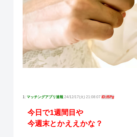
1:
マッチングアプリ速報
24/12/17(火) 21:08:07
ID:I5Pg
今日で1週間目や
今週末とかええかな？