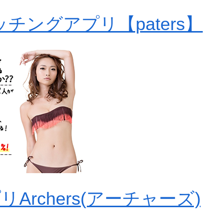
チングアプリ【paters】
rchers(アーチャーズ)