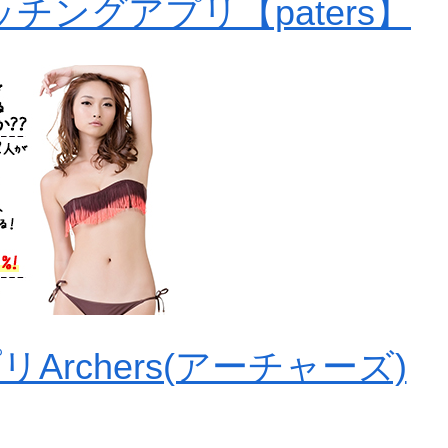
チングアプリ【paters】
rchers(アーチャーズ)