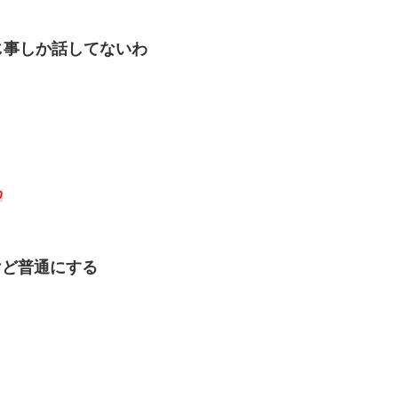
じ事しか話してないわ
0
けど普通にする