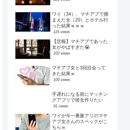
ワイ（34）、マチアプで捕
まえた女（20）とホテル行
った結果ｗｗｗ
115 views
【悲報】マチアプであった
女がやばすぎた😭
102 views
マチアプ女と3回目会って
きた結果ｗ
100 views
手遅れになる前にマッチン
グアプリで彼女作りたい
91 views
ワイが今一番脈アリのマチ
アプ女さんのスペックがこ
ちらｗ