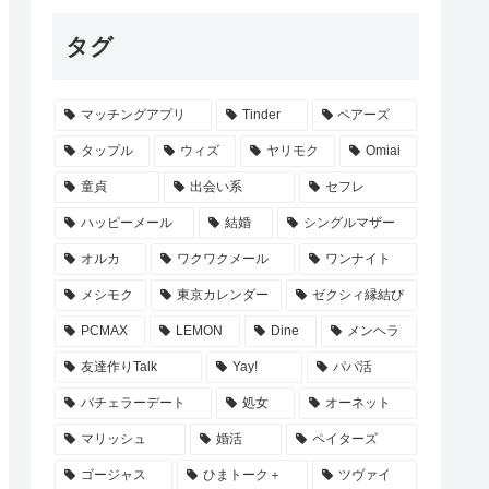
タグ
マッチングアプリ
Tinder
ペアーズ
タップル
ウィズ
ヤリモク
Omiai
童貞
出会い系
セフレ
ハッピーメール
結婚
シングルマザー
オルカ
ワクワクメール
ワンナイト
メシモク
東京カレンダー
ゼクシィ縁結び
PCMAX
LEMON
Dine
メンヘラ
友達作りTalk
Yay!
パパ活
バチェラーデート
処女
オーネット
マリッシュ
婚活
ペイターズ
ゴージャス
ひまトーク＋
ツヴァイ