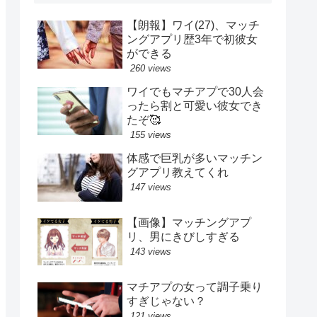
【朗報】ワイ(27)、マッチ
ングアプリ歴3年で初彼女
ができる
260 views
ワイでもマチアプで30人会
ったら割と可愛い彼女でき
たぞ🥰
155 views
体感で巨乳が多いマッチン
グアプリ教えてくれ
147 views
【画像】マッチングアプ
リ、男にきびしすぎる
143 views
マチアプの女って調子乗り
すぎじゃない？
121 views