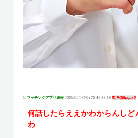
1:
マッチングアプリ速報
2025/05/23(金) 23:42:33.18
ID:PQI5pqax0
何話したらええかわからんしど
わ