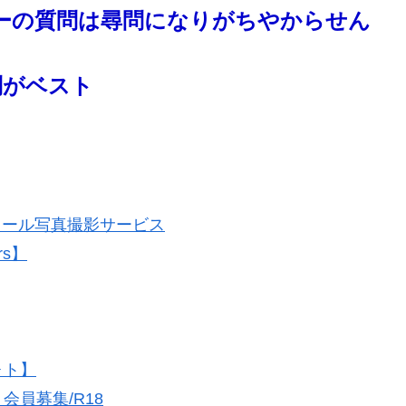
ーの質問は尋問になりがちやからせん
問がベスト
フィール写真撮影サービス
rs】
ォト】
員募集/R18