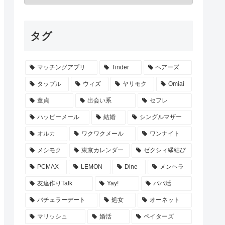
タグ
マッチングアプリ
Tinder
ペアーズ
タップル
ウィズ
ヤリモク
Omiai
童貞
出会い系
セフレ
ハッピーメール
結婚
シングルマザー
オルカ
ワクワクメール
ワンナイト
メシモク
東京カレンダー
ゼクシィ縁結び
PCMAX
LEMON
Dine
メンヘラ
友達作りTalk
Yay!
パパ活
バチェラーデート
処女
オーネット
マリッシュ
婚活
ペイターズ