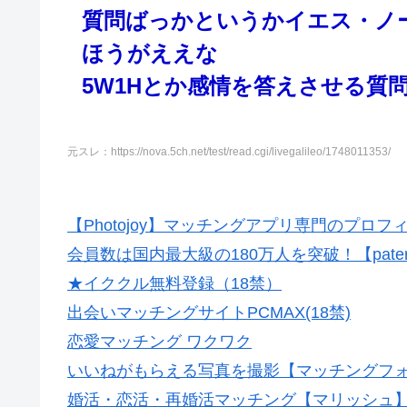
質問ばっかというかイエス・ノ
ほうがええな
5W1Hとか感情を答えさせる質
元スレ：https://nova.5ch.net/test/read.cgi/livegalileo/1748011353/
【Photojoy】マッチングアプリ専門のプロ
会員数は国内最大級の180万人を突破！【pate
★イククル無料登録（18禁）
出会いマッチングサイトPCMAX(18禁)
恋愛マッチング ワクワク
いいねがもらえる写真を撮影【マッチングフ
婚活・恋活・再婚活マッチング【マリッシュ】会