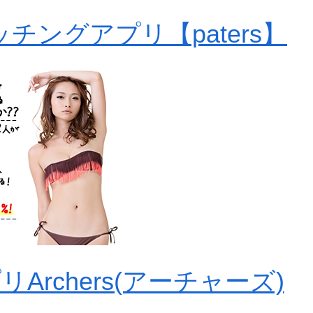
チングアプリ【paters】
rchers(アーチャーズ)