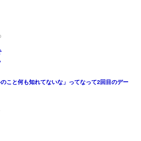
0
で
や
のこと何も知れてないな」ってなって2回目のデー
0