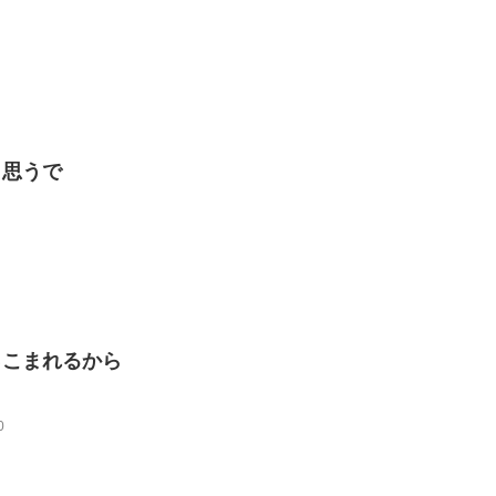
と思うで
っこまれるから
0