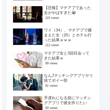
【悲報】マチアプであった
女がやばすぎた😭
116 views
ワイ（34）、マチアプで捕
まえた女（20）とホテル行
った結果ｗｗｗ
112 views
マチアプ女と3回目会って
きた結果ｗ
99 views
なんJマッチングアプリヤリ
捨てポイー部
91 views
手遅れになる前にマッチン
グアプリで彼女作りたい
90 views