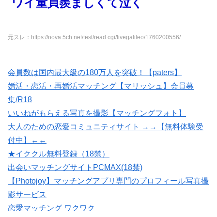
ワイ童貞羨ましくて泣く
元スレ：https://nova.5ch.net/test/read.cgi/livegalileo/1760200556/
会員数は国内最大級の180万人を突破！【paters】
婚活・恋活・再婚活マッチング【マリッシュ】会員募
集/R18
いいねがもらえる写真を撮影【マッチングフォト】
大人のための恋愛コミュニティサイト →→【無料体験受
付中】←←
★イククル無料登録（18禁）
出会いマッチングサイトPCMAX(18禁)
【Photojoy】マッチングアプリ専門のプロフィール写真撮
影サービス
恋愛マッチング ワクワク