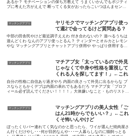
あるか？ モチベーションの保ち方教えて うまくいかんでもポジティ
ブに考えた方がええで 断ってくる女がおったらこいつほんまセンス
ないなって思うようにしてたし、ドタキャンすっぽかし等のヤバい対
応してくる女いたら
ヤリモクでマッチングアプリ使っ
マッチングアプリ
て週2で会ってるけど質問ある？
中部の田舎民やけど最近調子ええわ 付き合わないの？ 遊べるうちは
遊んどくわ なんのアプリ使っとるん？ ティンダーとオルカとレモン
やな マッチングアプリとチャットアプリ併用や やっぱり併用するん
やな 仲良くなれた子はLINE交換するで そんで通話してから会う
マチアプ女「太っているので外見
マッチングアプリ
じゃなくて中身や性格を重視して
くれる人を探してます！」←これ
自分の性格に自信あり過ぎやろ 内面の良さって外見に出るからな ブ
スならともかくデブは内面の表れでもあるだろ マチアプ女「プロフ
ィール必ず読んでください！！！！」大体嫌いなこと・ものリストが
延々羅列されてる奴 顔がブスなのは仕方ないがデブになるのは防げ
ただろ
マッチングアプリの美人女性「ご
マッチングアプリ
はん21時からでもいい？」←これ
くそ怖いんやけど
ぼったくりバー連れてく気なのかと思ったら、ワイが選んだ焼肉屋さ
ん行くだけやし･･･何が目的なんや･･･一人暮らしなのに猫飼っとる