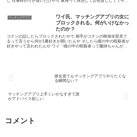
し 仕事終わりが遅いだけやろ 家帰って休憩してお色直ししてでそん
くらいになるっちゅーこっちゃ 仕事の日なら普通やし休日でも日中
予定あってとか普通のことやろ…
ワイ氏、マッチングアプリの女に
マッチングアプリ
ブロックされる。何がいけなかっ
たのか？
コナンの話したらブロックされたやで 相手がコナンの映画全部見て
るって言うから何が1番好きか聞いたんや そしたら瞳の中の暗殺者が
好きやって言われたんや ワイ「瞳の中の暗殺者って蘭姉ちゃんが記
憶失くすやつです？」相手「それです！蘭姉ちゃんがちゃんとヒロイ
ンしてていいな～と！」
彼女居てもマッチングアプリやりたくな
る瞬間ない？
マッチングアプリ上手くいかなすぎて誰
かアドバイス欲しい
コメント