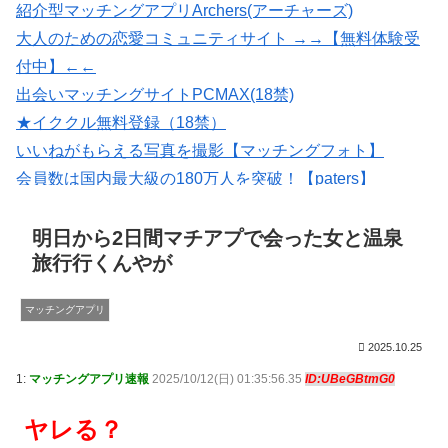
紹介型マッチングアプリArchers(アーチャーズ)
大人のための恋愛コミュニティサイト →→【無料体験受
付中】←←
出会いマッチングサイトPCMAX(18禁)
★イククル無料登録（18禁）
いいねがもらえる写真を撮影【マッチングフォト】
会員数は国内最大級の180万人を突破！【paters】
【Photojoy】マッチングアプリ専門のプロフィール写真撮
影サービス
明日から2日間マチアプで会った女と温泉
旅行行くんやが
マッチングアプリ
2025.10.25
1:
マッチングアプリ速報
2025/10/12(日) 01:35:56.35
ID:UBeGBtmG0
ヤレる？