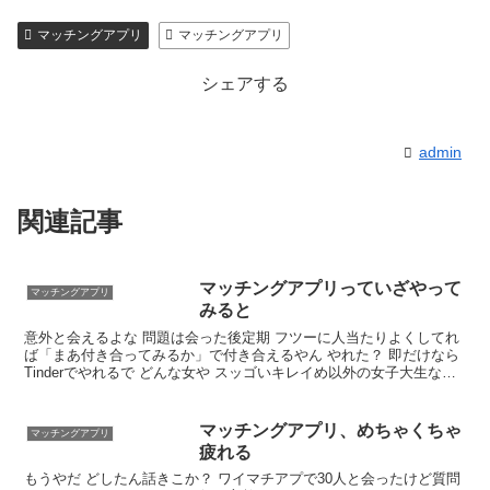
マッチングアプリの写真なら【オトフィー】
マッチングアプリ
マッチングアプリ
紹介型マッチングアプリArchers(アーチャーズ)
シェアする
admin
関連記事
マッチングアプリっていざやって
マッチングアプリ
みると
意外と会えるよな 問題は会った後定期 フツーに人当たりよくしてれ
ば「まあ付き合ってみるか」で付き合えるやん やれた？ 即だけなら
Tinderでやれるで どんな女や スッゴいキレイめ以外の女子大生なら
大体 ちなワイいまの彼女Tinderで知り合ったで ほぼティンダー専や
けど顔出しなしでも普通に会えるで
マッチングアプリ、めちゃくちゃ
マッチングアプリ
疲れる
もうやだ どしたん話きこか？ ワイマチアプで30人と会ったけど質問