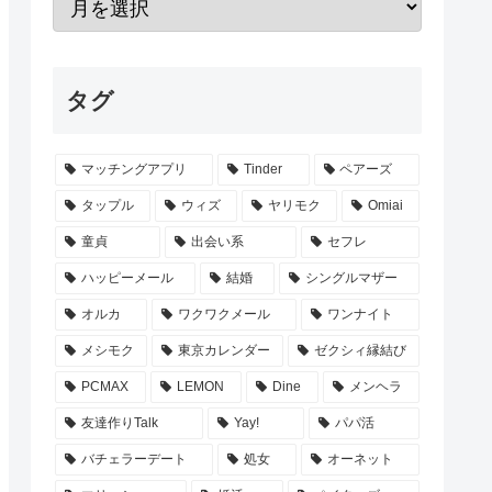
タグ
マッチングアプリ
Tinder
ペアーズ
タップル
ウィズ
ヤリモク
Omiai
童貞
出会い系
セフレ
ハッピーメール
結婚
シングルマザー
オルカ
ワクワクメール
ワンナイト
メシモク
東京カレンダー
ゼクシィ縁結び
PCMAX
LEMON
Dine
メンヘラ
友達作りTalk
Yay!
パパ活
バチェラーデート
処女
オーネット