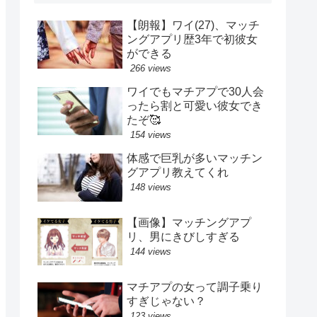
【朗報】ワイ(27)、マッチ
ングアプリ歴3年で初彼女
ができる
266 views
ワイでもマチアプで30人会
ったら割と可愛い彼女でき
たぞ🥰
154 views
体感で巨乳が多いマッチン
グアプリ教えてくれ
148 views
【画像】マッチングアプ
リ、男にきびしすぎる
144 views
マチアプの女って調子乗り
すぎじゃない？
123 views