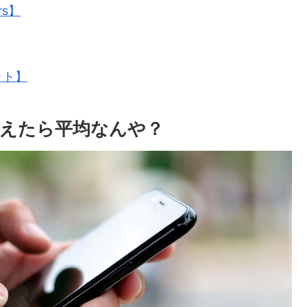
rs】
ォト】
えたら平均なんや？