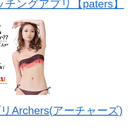
チングアプリ【paters】
rchers(アーチャーズ)