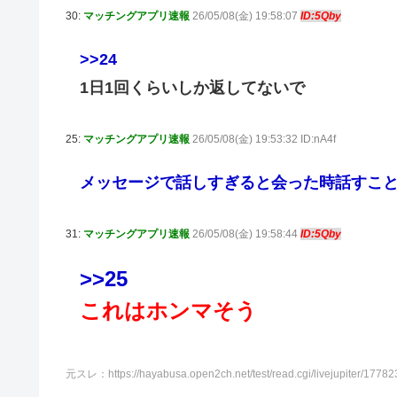
30:
マッチングアプリ速報
26/05/08(金) 19:58:07
ID:5Qby
>>24
1日1回くらいしか返してないで
25:
マッチングアプリ速報
26/05/08(金) 19:53:32 ID:nA4f
メッセージで話しすぎると会った時話すこ
31:
マッチングアプリ速報
26/05/08(金) 19:58:44
ID:5Qby
>>25
これはホンマそう
元スレ：https://hayabusa.open2ch.net/test/read.cgi/livejupiter/17782