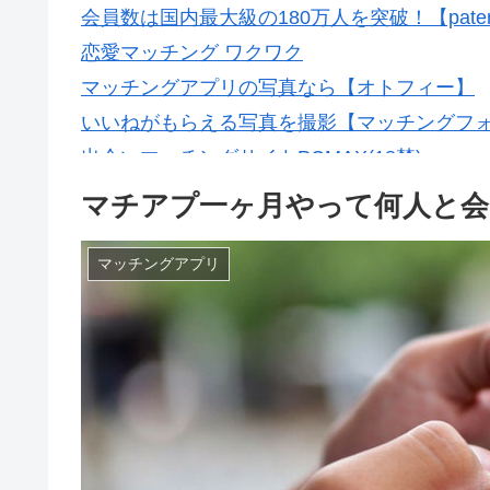
会員数は国内最大級の180万人を突破！【pate
恋愛マッチング ワクワク
マッチングアプリの写真なら【オトフィー】
いいねがもらえる写真を撮影【マッチングフ
出会いマッチングサイトPCMAX(18禁)
マチアプ一ヶ月やって何人と会
マッチングアプリ