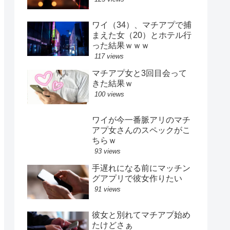
ワイ（34）、マチアプで捕
まえた女（20）とホテル行
った結果ｗｗｗ
117 views
マチアプ女と3回目会って
きた結果ｗ
100 views
ワイが今一番脈アリのマチ
アプ女さんのスペックがこ
ちらｗ
93 views
手遅れになる前にマッチン
グアプリで彼女作りたい
91 views
彼女と別れてマチアプ始め
たけどさぁ