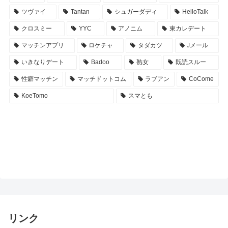
ツヴァイ
Tantan
シュガーダディ
HelloTalk
クロスミー
YYC
アノニム
東カレデート
マッチンアプリ
ロケチャ
タダカツ
Jメール
いきなりデート
Badoo
熟女
既読スルー
性癖マッチン
マッチドットコム
ラブアン
CoCome
KoeTomo
スマとも
リンク