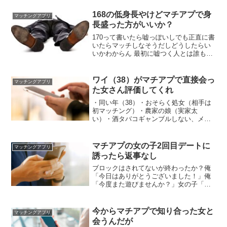
168の低身長やけどマチアプで身
マッチングアプリ
長盛った方がいいか？
170って書いたら嘘っぽいしでも正直に書
いたらマッチしなそうだしどうしたらい
いかわからん 最初に嘘つく人とは誰も付
き合わん 堂々としとけや ガチでバレない
タイプのシークレットシューズ履けばえ
えやん セックスする時はベッドやから身
ワイ（38）がマチアプで直接会っ
マッチングアプリ
長わからへんし 靴脱ぐんやしバレるやと
た女さん評価してくれ
ちゃうの？
・同い年（38）・おそらく処女（相手は
初マッチング）・農家の娘（実家太
い）・酒タバコギャンブルしない、メン
タル良し・顔が阿佐ヶ谷姉妹の姉 へーい
いやん婿入りすれば 顔が阿佐ヶ谷姉妹よ
りちょい上くらいなのがネックや、しか
マチアプの女の子2回目デートに
マッチングアプリ
しそんな事言うてる年齢でもないしな
誘ったら返事なし
ブロックはされてないが終わったか？俺
「今日はありがとうございました！」俺
「今度また遊びませんか？」女の子「あ
りがとうございました！」ここで終わっ
てるんだがもうダメかな もう一押しやで
がんばれイッチ マチアプ女の見切りの速
今からマチアプで知り合った女と
マッチングアプリ
さは異常 前の男も結婚を意識できなくて
会うんだが
切ったって言われたし同じかな