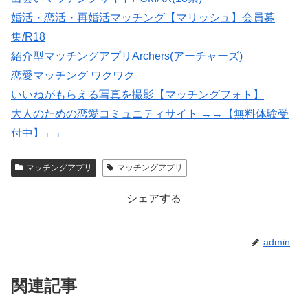
婚活・恋活・再婚活マッチング【マリッシュ】会員募
集/R18
紹介型マッチングアプリArchers(アーチャーズ)
恋愛マッチング ワクワク
いいねがもらえる写真を撮影【マッチングフォト】
大人のための恋愛コミュニティサイト →→【無料体験受
付中】←←
マッチングアプリの写真なら【オトフィー】
マッチングアプリ
マッチングアプリ
★イククル無料登録（18禁）
シェアする
admin
関連記事