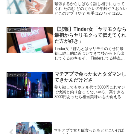
緊張するからしばらく話し相手になって
くれ たのむ どのぐらいの年齢や？お互い
どこのアプリや？ 相手は23 ワイは28や
どこのアプリや？ withや 通話した？ した
よ 何話したん？ 何回か話したな 趣味の
話がメイン
【悲報】Tinder女「ヤリモクなら
マッチングアプリ
最初からヤリモクって伝えてくれ
た方が好き」
Tinder女「ほんとはヤリモクのくせに最
初は紳士的に近づいてきて後から下心出
してくるのキモイ」 Tinderしてる時点で
全員ヤリモクだろ 残念ながら女は全員ヤ
リモクではない Tinder女「最初から体目
的なのあからさまにされると萎える」
マチアプで会った女とタダマンし
マッチングアプリ
てきたんだけどさ
割り勘してもホテル代で3000円これマジ
で快楽と釣り合ってないやろ、高すぎる
3000円あったら相当美味いもの食えるん
だが 気持ちよかった？ マンコキツかった
な 気持ちよかったわ ふむ？つまりイッチ
はSEXするくらいなら焼肉食いたいって
ことかい？
マチアプで女と飯食ったあとどこいけば