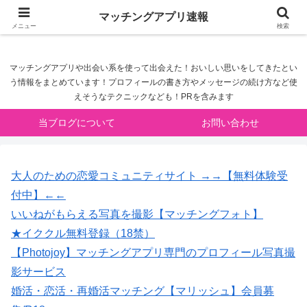
マッチングアプリ速報
マッチングアプリ速報
メニュー
検索
マッチングアプリや出会い系を使って出会えた！おいしい思いをしてきたとい
う情報をまとめています！プロフィールの書き方やメッセージの続け方など使
えそうなテクニックなども！PRを含みます
当ブログについて
お問い合わせ
大人のための恋愛コミュニティサイト →→【無料体験受
付中】←←
いいねがもらえる写真を撮影【マッチングフォト】
★イククル無料登録（18禁）
【Photojoy】マッチングアプリ専門のプロフィール写真撮
影サービス
婚活・恋活・再婚活マッチング【マリッシュ】会員募