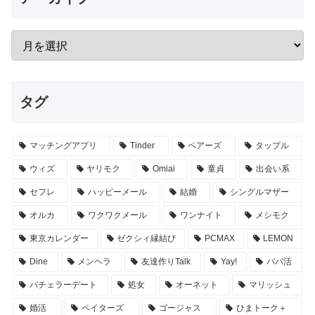
タグ
マッチングアプリ
Tinder
ペアーズ
タップル
ウィズ
ヤリモク
Omiai
童貞
出会い系
セフレ
ハッピーメール
結婚
シングルマザー
オルカ
ワクワクメール
ワンナイト
メシモク
東京カレンダー
ゼクシィ縁結び
PCMAX
LEMON
Dine
メンヘラ
友達作りTalk
Yay!
パパ活
バチェラーデート
処女
オーネット
マリッシュ
婚活
ペイターズ
ゴージャス
ひまトーク＋