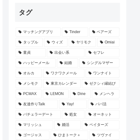
タグ
マッチングアプリ
Tinder
ペアーズ
タップル
ウィズ
ヤリモク
Omiai
童貞
出会い系
セフレ
ハッピーメール
結婚
シングルマザー
オルカ
ワクワクメール
ワンナイト
メシモク
東京カレンダー
ゼクシィ縁結び
PCMAX
LEMON
Dine
メンヘラ
友達作りTalk
Yay!
パパ活
バチェラーデート
処女
オーネット
マリッシュ
婚活
ペイターズ
ゴージャス
ひまトーク＋
ツヴァイ