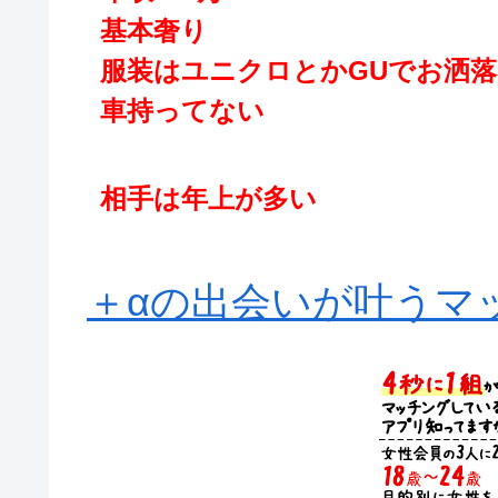
基本奢り
服装はユニクロとかGUでお洒
車持ってない
相手は年上が多い
＋αの出会いが叶うマッ