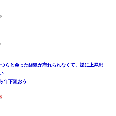
K0
0
やつらと会った経験が忘れられなくて、謎に上昇思
い
から年下狙おう
w0