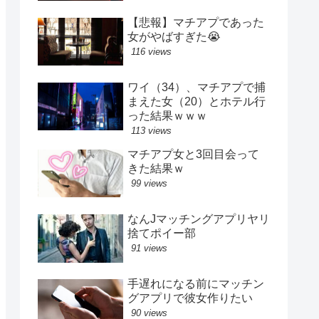
【悲報】マチアプであった
女がやばすぎた😭
116 views
ワイ（34）、マチアプで捕
まえた女（20）とホテル行
った結果ｗｗｗ
113 views
マチアプ女と3回目会って
きた結果ｗ
99 views
なんJマッチングアプリヤリ
捨てポイー部
91 views
手遅れになる前にマッチン
グアプリで彼女作りたい
90 views