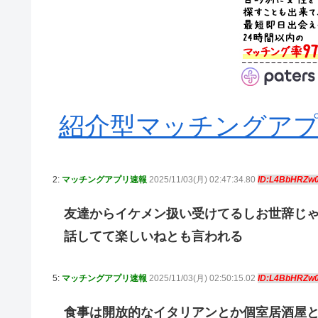
紹介型マッチングアプリA
2:
マッチングアプリ速報
2025/11/03(月) 02:47:34.80
ID:L4BbHRZw
友達からイケメン扱い受けてるしお世辞じ
話してて楽しいねとも言われる
5:
マッチングアプリ速報
2025/11/03(月) 02:50:15.02
ID:L4BbHRZw
食事は開放的なイタリアンとか個室居酒屋