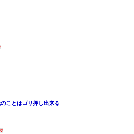
0
抵のことはゴリ押し出来る
w0