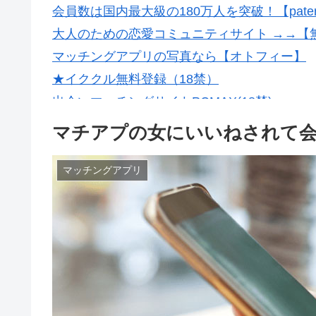
会員数は国内最大級の180万人を突破！【pate
大人のための恋愛コミュニティサイト →→【
マッチングアプリの写真なら【オトフィー】
★イククル無料登録（18禁）
出会いマッチングサイトPCMAX(18禁)
マチアプの女にいいねされて
マッチングアプリ