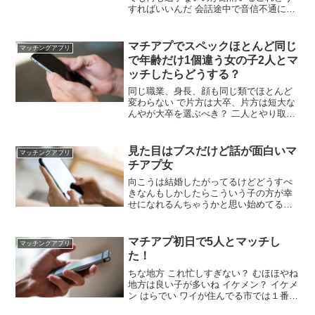
すればいいんだ 会話途中で音信不通にな
るのはまあ分かる 数打つもんだから気に
すんな やはり顔なのか 俺はペットの鳥を
肩に乗せて自撮りしたペットを世話でき
マチアプでスペックほとんど同じ
マッチングアプリ
る身体的余裕、経済的余裕は実際かなり
で年齢だけ1個違う女の子2人とマ
強い
ッチしたらどうする？
同じ職業、身長、顔も同じ類でほとんど
変わらない で片方は大卒、片方は短大な
んやが大卒を選ぶべき？ 二人とやり取り
して会う とりあえず1人は2回目デートの
約束できてもう1人も明日会うんや 性格
が1個上の子の方が良さそうな気がするん
見た目はブスだけど話が面白いマ
マッチングアプリ
やが
チアプ女
向こうは結婚したがってるけどどうすべ
きなんもしかしたらこういう子の方が幸
せになれるんちゃうかと思い始めてる性
格もいいし ええやん素敵やん そういうの
をスルーし続けて後悔してるわ一人だけ
自分から笑いを取りに来る美人がいたけ
マチアプ初日で5人とマッチし
マッチングアプリ
ど 選べる立場なら選べよ
た！
ちな地方 これ忙しすぎない？ むほほやね
地方は良い子が多いね イケメン？ イケメ
ン はらでい ワイが住んでる市では１番や
と自負している すごすぎやろ都会いけ 家