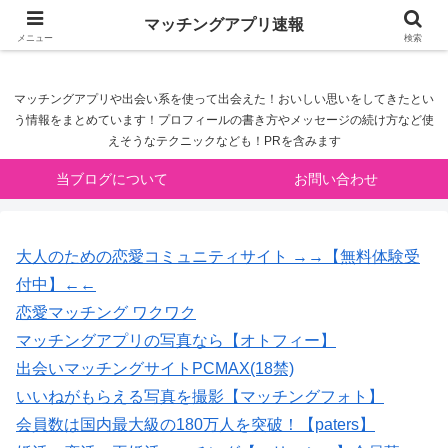
マッチングアプリ速報
マッチングアプリ速報
メニュー
検索
マッチングアプリや出会い系を使って出会えた！おいしい思いをしてきたとい
う情報をまとめています！プロフィールの書き方やメッセージの続け方など使
えそうなテクニックなども！PRを含みます
当ブログについて
お問い合わせ
大人のための恋愛コミュニティサイト →→【無料体験受
付中】←←
恋愛マッチング ワクワク
マッチングアプリの写真なら【オトフィー】
出会いマッチングサイトPCMAX(18禁)
いいねがもらえる写真を撮影【マッチングフォト】
会員数は国内最大級の180万人を突破！【paters】