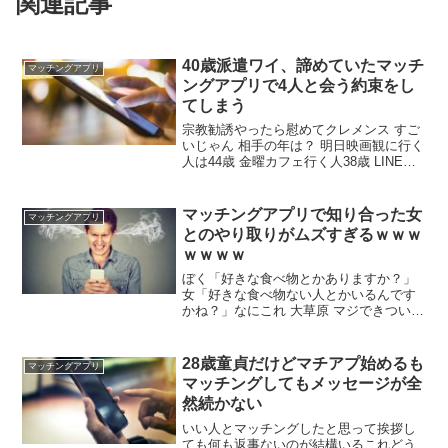
関連記事
40歳派遣ワイ、諦めていたマッチ
マッチングアプリ
ングアプリで4人と会う約束をし
てしまう
宗教勧誘やったら慰めてクレメンス すご
いじゃん 相手の年は？ 明日映画観に行く
人は44歳 金曜カフェ行く人38歳 LINE交
換して通話して顔写真交換した人36歳 め
っちゃ近所で金融機関の人34歳 年上とマ
ッチングってなにつかってるんや tinder
マッチングアプリで知り合った女
マッチングアプリ
やで
とのやり取りがムズすぎるｗｗｗ
ｗｗｗｗ
ぼく「好きな食べ物とかありますか？」
女「好きな食べ物ない人とかいるんです
かね？」なにこれ 大草原 マジできついわ
なんて返せばいいんだよ その質問した時
点でこいつ無いなと思われてる 食べ物の
話なんて鉄板だろ 食事に誘いやすくなる
28歳童貞だけどマチアプ始めるも
マッチングアプリ
じゃん 特に好きなものはなんなの？僕は
マッチングしてもメッセージが全
海老🦐 こういう返しがマスト
然続かない
いい人とマッチングしたと思って挨拶し
ても何も返事ないのが結構いるこれどう