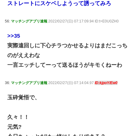
ストレートにスケベしようって誘ってみろ
56:
マッチングアプリ速報
2022/02/27(日) 07:17:09.94 ID:t+E0U0ZH0
>>35
実際遠回しに下心チラつかせるよりはまだこっち
のがええわな
一言エッチしてーって送るほうがキモくねーわ
36:
マッチングアプリ速報
2022/02/27(日) 07:14:04.97
ID:kjpoY/Ew0
玉砕覚悟で、
久々！！
元気?