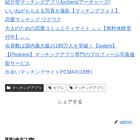
紹介型マッチングアプリArchers(アーチャーズ)
いいねがもらえる写真を撮影【マッチングフォト】
恋愛マッチング ワクワク
大人のための恋愛コミュニティサイト →→【無料体験受
付中】←←
会員数は国内最大級の180万人を突破！【paters】
【Photojoy】マッチングアプリ専門のプロフィール写真撮
影サービス
出会いマッチングサイトPCMAX(18禁)
婚活・恋活・再婚活マッチング【マリッシュ】会員募
マッチングアプリ
セフレ
マッチングアプリ
集/R18
シェアする
admin