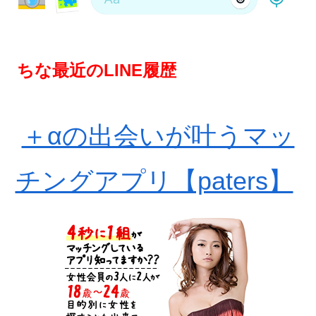
ちな最近のLINE履歴
＋αの出会いが叶うマッ
チングアプリ【paters】