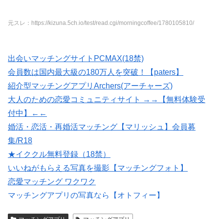
元スレ：https://kizuna.5ch.io/test/read.cgi/morningcoffee/1780105810/
出会いマッチングサイトPCMAX(18禁)
会員数は国内最大級の180万人を突破！【paters】
紹介型マッチングアプリArchers(アーチャーズ)
大人のための恋愛コミュニティサイト →→【無料体験受
付中】←←
婚活・恋活・再婚活マッチング【マリッシュ】会員募
集/R18
★イククル無料登録（18禁）
いいねがもらえる写真を撮影【マッチングフォト】
恋愛マッチング ワクワク
マッチングアプリの写真なら【オトフィー】
【Photojoy】マッチングアプリ専門のプロフィール写真撮