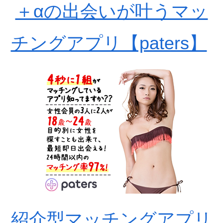
＋αの出会いが叶うマッ
チングアプリ【paters】
紹介型マッチングアプリ