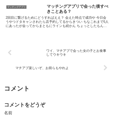
もな
マッチングアプリで会った後すべ
マッチングアプリ
きことある？
2回目に繋げるためにどうすればええ？ 会えた時点で成功や 今日会
うやつドタキャンされたら店予約してるからきつい ちなこれまで5人
にあったが会ってからまともにラインも続かん ちょっとしたもんで
いいから手土産を持っていく どんな話ししてるん？ワイはなるべく
うちに来たくなるように誘導してる 自分の魅力を売り込まんかい
ワイ、マチアプで会った女の子とお食事
してウキウキ
マチアプ楽しいぞ、お前らもやれよ
コメント
コメントをどうぞ
名前