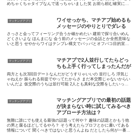
めちゃくちゃタイプなんで送っちゃいました笑 お前ら頼む確実に会
ってセックスしたい 30代で趣味スポーツとか絶対エロいやん その2
行目を送るとええで 下心は変に隠さない方がいい
ワイせっかち、マチアプ始めるも
マッチングアプリ
メッセージのやりとりでダレる
さっさと会ってフィーリング合うか確かめたい 建前で探り合いめん
どくさいよな ほんまにな 会う前のメッセージの会話とか全然意味な
いと思う せやからワイはテンプレ構文でパッパとオフパコ目的宣言
してるわ イケメンかな それで釣れるのすごいわ 案外なんとでもなる
で
マチアプで2人並行してたらどっ
マッチングアプリ
ちも上手く行ってしまったんだが
両方とも次3回目デートなんだがどうすりゃいいの 並行しろ 浮気じ
ゃねえか 振られる前提でやってたからさ まだ本交際じゃないからい
いんだよ 仮交際のうちは並行可能 2人とも真剣な交際をしたいって
言ってるが どちらを選んでも後悔しないことは無いよ
マッチングアプリでの最初の話題
マッチングアプリ
が決まらない時に試してみるべき
アプローチ方法は？
無難に誰にでも使える最強の話題って何や？ 趣味の話題とかもう他
の男と腐るほどしてるやろ？ そう考えたらプロフとかに書いてある
情報について 聞くべきではないと思うんよね だとしたら何が一番え
えんやろな？ 好きなYouTuberとか ユーチューブはまぁ無難でええか