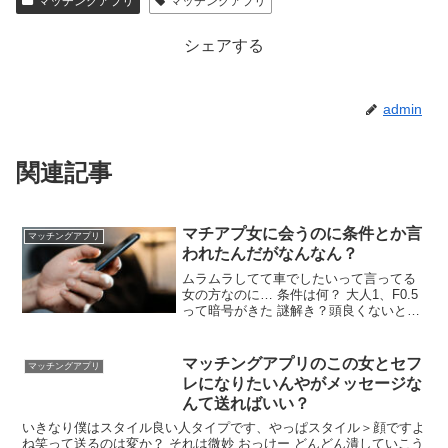
マッチングアプリ
マッチングアプリ
影サービス
シェアする
admin
関連記事
マチアプ女に会うのに条件とか言
マッチングアプリ
われたんだがなんなん？
ムラムラしてて車でしたいって言ってる
女の方なのに… 条件は何？ 大人1、F0.5
って暗号がきた 謎解き？頭良くないとっ
てことか 1万5千円握りしめて会いにいけ
よ 安いもんだろ 安いな 暗号の意味がわ
からんから財布持たずにいってもええ
マッチングアプリのこの女とセフ
マッチングアプリ
か？
レになりたいんやがメッセージな
んて送ればいい？
いきなり僕はスタイル良い人タイプです、やっぱスタイル＞顔ですよ
ね笑って送るのは変か？ それは微妙 おっけー どんどん潰していこう