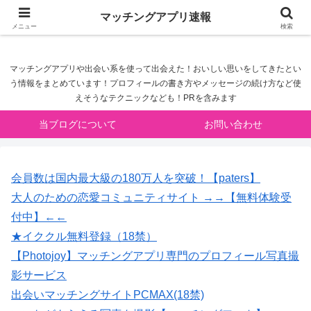
マッチングアプリ速報
マッチングアプリ速報
メニュー
検索
マッチングアプリや出会い系を使って出会えた！おいしい思いをしてきたとい
う情報をまとめています！プロフィールの書き方やメッセージの続け方など使
えそうなテクニックなども！PRを含みます
当ブログについて
お問い合わせ
会員数は国内最大級の180万人を突破！【paters】
大人のための恋愛コミュニティサイト →→【無料体験受
付中】←←
★イククル無料登録（18禁）
【Photojoy】マッチングアプリ専門のプロフィール写真撮
影サービス
出会いマッチングサイトPCMAX(18禁)