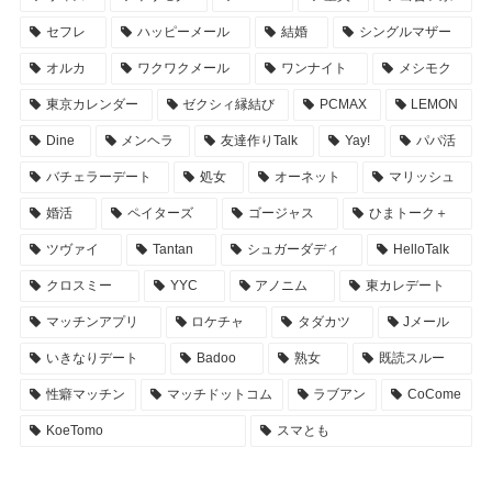
セフレ
ハッピーメール
結婚
シングルマザー
オルカ
ワクワクメール
ワンナイト
メシモク
東京カレンダー
ゼクシィ縁結び
PCMAX
LEMON
Dine
メンヘラ
友達作りTalk
Yay!
パパ活
バチェラーデート
処女
オーネット
マリッシュ
婚活
ペイターズ
ゴージャス
ひまトーク＋
ツヴァイ
Tantan
シュガーダディ
HelloTalk
クロスミー
YYC
アノニム
東カレデート
マッチンアプリ
ロケチャ
タダカツ
Jメール
いきなりデート
Badoo
熟女
既読スルー
性癖マッチン
マッチドットコム
ラブアン
CoCome
KoeTomo
スマとも