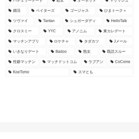
バチェラーデート
処女
オーネット
マリッシュ
婚活
ペイターズ
ゴージャス
ひまトーク＋
ツヴァイ
Tantan
シュガーダディ
HelloTalk
クロスミー
YYC
アノニム
東カレデート
マッチンアプリ
ロケチャ
タダカツ
Jメール
いきなりデート
Badoo
熟女
既読スルー
性癖マッチン
マッチドットコム
ラブアン
CoCome
KoeTomo
スマとも