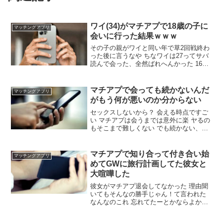
ワイ(34)がマチアプで18歳の子に
マッチングアプリ
会いに行った結果ｗｗｗ
その子の親がワイと同い年で草2回戦終わ
った後に言うなや ちなワイは27ってサバ
読んで会った、全然ばれへんかった 16で
子供産むの前代未聞すぎやろ なんのマチ
アプで出会った？ tinderって年齢詐称で
きるぞ あーたしかにちんは年齢自分でい
マチアプで会っても続かないんだ
マッチングアプリ
れるんだったなw
がもう何が悪いのか分からない
セックスしないから？ 会える時点ですご
い マチアプは会うまでは意外に楽 ヤるの
もそこまで難しくない でも続かない、、
結局みんな常に品定めしてるから少しで
も良いのが居ればそっちに行っちゃうん
だろうな ヤリモクじゃん？ ヤっとけ 好
マチアプで知り合って付き合い始
マッチングアプリ
きでもないのにやっても虚しいだけだろ
めてGWに旅行計画してた彼女と
大喧嘩した
彼女がマチアプ退会してなかった 理由聞
いてもそんなの勝手じゃん！て言われた
なんなのこれ 忘れてたーとかならよかっ
たのに いや、普通に男とやりとりしてた
イッチは退会したんか？ ワイはしたで 付