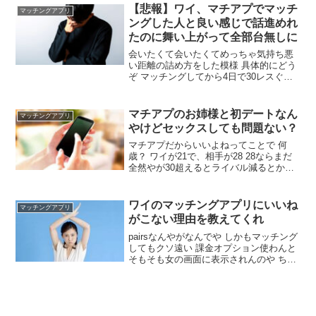
き合い始めるタイミングで、お互い目の
【悲報】ワイ、マチアプでマッチ
マッチングアプリ
前で退会すればよかったな
ングした人と良い感じで話進めれ
たのに舞い上がって全部台無しに
会いたくて会いたくてめっちゃ気持ち悪
い距離の詰め方をした模様 具体的にどう
ぞ マッチングしてから4日で30レスぐら
いした あまりにも話が合うし、気遣いも
できる人だなと思ったから会いません
か？って誘ったらいつもよりレスが遅く
マチアプのお姉様と初デートなん
マッチングアプリ
なった ビックリして追撃メッセージ3つ
やけどセックスしても問題ない？
ぐらい送ったらブロック
マチアプだからいいよねってことで 何
歳？ ワイが21で、相手が28 28ならまだ
全然やが30超えるとライバル減るとか聞
いた マジで ワイ歳上好きやからマチアプ
神環境なるわ 30代の美人女性狙い時やで
ええやん そんで、今日の夜一緒に飲むの
ワイのマッチングアプリにいいね
マッチングアプリ
がこない理由を教えてくれ
pairsなんやがなんでや しかもマッチング
してもクソ遠い 課金オプション使わんと
そもそも女の画面に表示されんのや ちな
ワイ160cmの小デブやが課金使ったら滅
茶苦茶いいね来まくったで ま？ 無料でも
マッチするぞ どこに住んでるんや？ 田舎
なら無理やろうがある程度都会ならいけ
るやろ 単純に写真が悪いんやと思うで