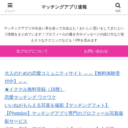
マッチングアプリ速報
マッチングアプリ速報
メニュー
検索
マッチングアプリや出会い系を使って出会えた！おいしい思いをしてきたとい
う情報をまとめています！プロフィールの書き方やメッセージの続け方など使
えそうなテクニックなども！PRを含みます
当ブログについて
お問い合わせ
大人のための恋愛コミュニティサイト →→【無料体験受
付中】←←
★イククル無料登録（18禁）
恋愛マッチング ワクワク
いいねがもらえる写真を撮影【マッチングフォト】
【Photojoy】マッチングアプリ専門のプロフィール写真撮
影サービス