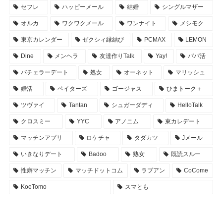
セフレ
ハッピーメール
結婚
シングルマザー
オルカ
ワクワクメール
ワンナイト
メシモク
東京カレンダー
ゼクシィ縁結び
PCMAX
LEMON
Dine
メンヘラ
友達作りTalk
Yay!
パパ活
バチェラーデート
処女
オーネット
マリッシュ
婚活
ペイターズ
ゴージャス
ひまトーク＋
ツヴァイ
Tantan
シュガーダディ
HelloTalk
クロスミー
YYC
アノニム
東カレデート
マッチンアプリ
ロケチャ
タダカツ
Jメール
いきなりデート
Badoo
熟女
既読スルー
性癖マッチン
マッチドットコム
ラブアン
CoCome
KoeTomo
スマとも