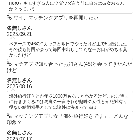
H8fU←キモすぎる人にウダウダ言う前に自分は彼女おるん
か？っていう
ワイ、マッチングアプリを再開したい
名無しさん
2025.09.21
ペアーズで46のGカップと即日でやったけど生で5回出した。
その後も何回か会って毎回中出ししてたなーお口がめちゃ臭
かったけど
マチアプで知り合ったお姉さん(45)と会ってきたんだ
けど
名無しさん
2025.08.16
海外旅行好きとか年収1000万もありゃわかるけどこのご時世
に行きまくるのは馬鹿の一言それが趣味の女性とか絶対有り
得ない結婚相手としては論外に決まってるは
マッチングアプリ女「海外旅行好きです」←どんな
印象？
名無しさん
2025.07.17