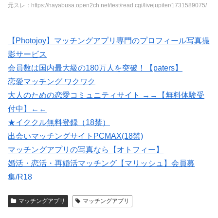
元スレ：https://hayabusa.open2ch.net/test/read.cgi/livejupiter/1731589075/
【Photojoy】マッチングアプリ専門のプロフィール写真撮
影サービス
会員数は国内最大級の180万人を突破！【paters】
恋愛マッチング ワクワク
大人のための恋愛コミュニティサイト →→【無料体験受
付中】←←
★イククル無料登録（18禁）
出会いマッチングサイトPCMAX(18禁)
マッチングアプリの写真なら【オトフィー】
婚活・恋活・再婚活マッチング【マリッシュ】会員募
集/R18
いいねがもらえる写真を撮影【マッチングフォト】
マッチングアプリ
マッチングアプリ
紹介型マッチングアプリArchers(アーチャーズ)