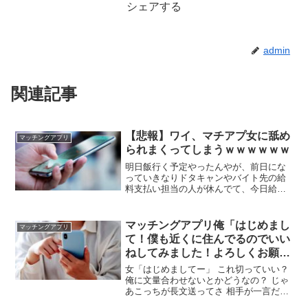
シェアする
admin
関連記事
【悲報】ワイ、マチアプ女に舐め
マッチングアプリ
られまくってしまうｗｗｗｗｗｗ
明日飯行く予定やったんやが、前日にな
っていきなりドタキャンやバイト先の給
料支払い担当の人が休んでて、今日給料
貰える予定だったのにもらえなかったか
ら金欠なんやと🙄 そんなことあるわけな
くね？ そんな女ほっといて次行け ちなみ
マッチングアプリ俺「はじめまし
マッチングアプリ
にメシはどこに行く予定だった んや？
て！僕も近くに住んでるのでいい
ねしてみました！よろしくお願い
します！」
女「はじめましてー」 これ切っていい？
俺に文量合わせないとかどうなの？ じゃ
あこっちが長文送ってさ 相手が一言だけ
返してきたらどうする？ 女子様は選べる