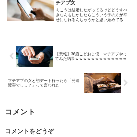
チアプ女
からやり方だと思う ちょっと遠出したり
はするけど
向こうは結婚したがってるけどどうすべ
きなんもしかしたらこういう子の方が幸
せになれるんちゃうかと思い始めてる性
格もいいし ええやん素敵やん そういうの
をスルーし続けて後悔してるわ一人だけ
自分から笑いを取りに来る美人がいたけ
ど 選べる立場なら選べよ
【悲報】36歳こどおじ僕、マチアプやっ
てみた結果ｗｗｗｗｗｗｗｗｗｗｗｗｗ
マチアプの女と初デート行ったら「発達
障害でしょ？」って言われた
コメント
コメントをどうぞ