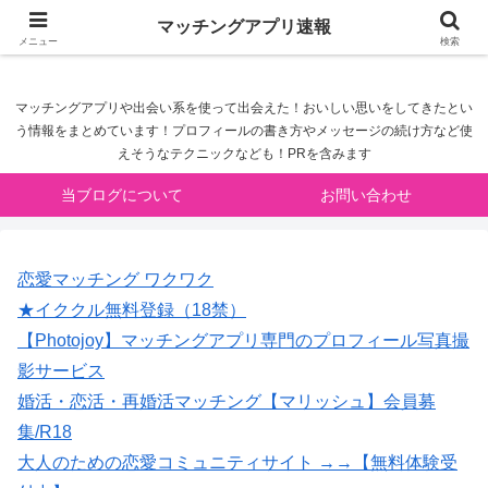
マッチングアプリ速報
マッチングアプリ速報
メニュー
検索
マッチングアプリや出会い系を使って出会えた！おいしい思いをしてきたとい
う情報をまとめています！プロフィールの書き方やメッセージの続け方など使
えそうなテクニックなども！PRを含みます
当ブログについて
お問い合わせ
恋愛マッチング ワクワク
★イククル無料登録（18禁）
【Photojoy】マッチングアプリ専門のプロフィール写真撮
影サービス
婚活・恋活・再婚活マッチング【マリッシュ】会員募
集/R18
大人のための恋愛コミュニティサイト →→【無料体験受