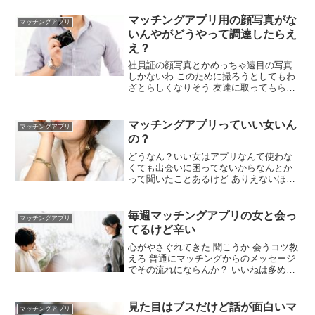
立場なんだからわきまえた方がいい そん
なことで切ってたら一生無理だよ もう少
マッチングアプリ用の顔写真がな
マッチングアプリ
し返す言葉あるでしょ？
いんやがどうやって調達したらえ
え？
社員証の顔写真とかめっちゃ遠目の写真
しかないわ このために撮ろうとしてもわ
ざとらしくなりそう 友達に取ってもらえ
ば？ 男友達と写真撮る習慣がないし急に
頼むのも恥ずかしい 普通はどんな写真の
せんの わざとらしくてええで 明らかに自
マッチングアプリっていい女いん
マッチングアプリ
分で撮りましたみたいなのはダサくない
の？
か？ 気にしすぎか
どうなん？いい女はアプリなんて使わな
くても出会いに困ってないからなんとか
って聞いたことあるけど ありえないほど
女社会で生きてる良い女ならおるんちゃ
うか まず加工画像のビフォーアフターを
比較してるのよくよく見ることや よーく
毎週マッチングアプリの女と会っ
マッチングアプリ
見るんや 男も加工すればええんやない
てるけど辛い
か？
心がやさぐれてきた 聞こうか 会うコツ教
えろ 普通にマッチングからのメッセージ
でその流れにならんか？ いいねは多めに
押してメッセージはだるくてもちゃんと
やるけど長期間掛けすぎずに誘うくら
い？ どうやったら毎週会えるんだよ！ 顔
見た目はブスだけど話が面白いマ
マッチングアプリ
自称普通でギリ170cm無いけど会えてる